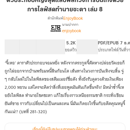
ตัวประกอบหญิงสุดแสบพลิกวงการบันเทิงด้วย
แสบ
การไลฟ์สดทำนายชะตา เล่ม 8
พลิก
EnjoyBook
สำนักพิมพ์
วงการ
นามปากกา
บันเทิง
[จบ]
เรื่อง
enjoybook
ด้วย
ตัวประกอบ
หญิง
การ
41 ตอน
60.84K
513
5.2K
PG ทั่วไป
PDF/EPUB
7 ธ.ค
สุด
ไลฟ์
สารบัญ
จำนวนคำ
จำนวนหน้า (A5)
ยอดวิว
ระดับเนื้อหา
ประเภทไฟล์
วันที่
แสบ
สด
พลิก
ทำนาย
วงการ
‘จี้เหอ’ ดาราตัวประกอบจอมหยิ่ง หลังจากตระกูลจี้ตัดหางปล่อยวัดเธอก็
ชะตา
บันเทิง
ถูกไล่ออกจากบ้านพร้อมหนี้สินก้อนโต เส้นทางในวงการบันเทิงจบสิ้น จู่
ด้วย
เล่ม
ๆ กลับโผล่ไปในไลฟ์สดของสตีมเมอร์ชื่อดัง ทั้งยังรับดูดวงด้วยเงินเพียง
การ
8
ไลฟ์
2,000 หยวน แต่ใครจะคิดว่าสิ่งที่เธอพูดมันดันเกิดขึ้นจริง! มิหน่ำซ้ำจี้เห
สด
อยังไลฟ์สด ทำนายโชคชะตา แก้ไขเรื่องราวเหนือธรรมชาติ กระทั่งเขียน
ทำนาย
ชะตา
ยันต์ขาย ราวกับเปลี่ยนไปเป็นคนละคน นี่มันเกิดอะไรขึ้นกับอดีตคุณหนูจี้
กันแน่!? (บทที่ 281-320)
เรื่องนี้ยังมีในรูปแบบรายตอนให้อ่านด้วยนะ