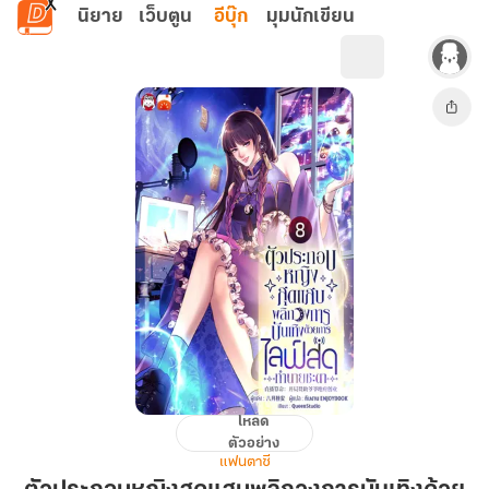
ข้ามไปยังเนื้อหาหลัก
นิยาย
เว็บตูน
อีบุ๊ก
มุมนักเขียน
โหลด
ตัวประกอบ
ตัวอย่าง
หญิง
แฟนตาซี
สุด