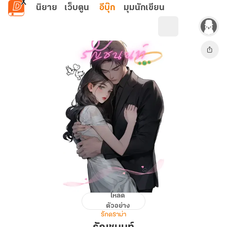
ข้ามไปยังเนื้อหาหลัก
นิยาย
เว็บตูน
อีบุ๊ก
มุมนักเขียน
โหลด
รัญ
ตัวอย่าง
ชน
รักดราม่า
นท์