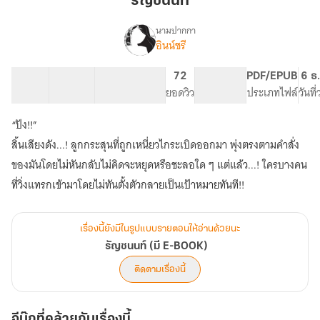
รัญชนนท์
นามปากกา
อินน์ชรี
เรื่อง
รัญ
ชน
56 ตอน
100.53K
403
72
PG ทั่วไป
PDF/EPUB
6 ธ
นท์
สารบัญ
จำนวนคำ
จำนวนหน้า (A5)
ยอดวิว
ระดับเนื้อหา
ประเภทไฟล์
วันที
(มี
E-
“ปัง!!”
BOOK)
สิ้นเสียงดัง...! ลูกกระสุนที่ถูกเหนี่ยวไกระเบิดออกมา พุ่งตรงตามคำสั่ง
ของมันโดยไม่หันกลับไม่คิดจะหยุดหรือชะลอใด ๆ แต่แล้ว...! ใครบางคน
เรื่องนี้ยังมีในรูปแบบรายตอนให้อ่านด้วยนะ
รัญชนนท์ (มี E-BOOK)
ติดตามเรื่องนี้
อีบุ๊กที่คล้ายกับเรื่องนี้