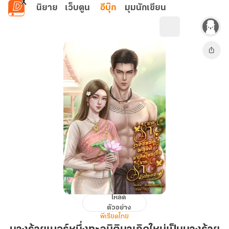
ข้ามไปยังเนื้อหาหลัก
นิยาย
เว็บตูน
อีบุ๊ก
มุมนักเขียน
โหลด
นาง
ตัวอย่าง
ร้าย
พีเรียดไทย
เบอร์