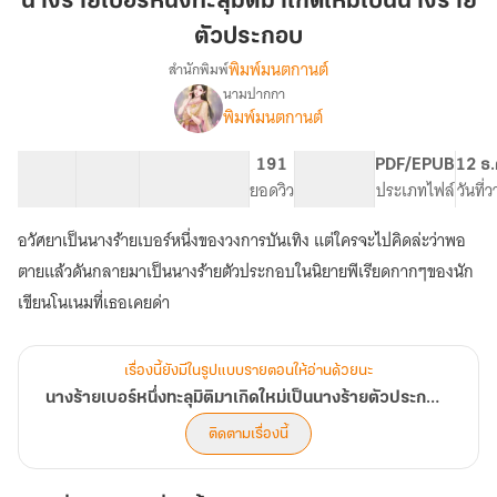
นางร้ายเบอร์หนึ่งทะลุมิติมาเกิดใหม่เป็นนางร้าย
หนึ่ง
ตัวประกอบ
ทะลุ
พิมพ์มนตกานต์
สำนักพิมพ์
มิติ
นามปากกา
มา
เรื่อง
พิมพ์มนตกานต์
นาง
เกิด
ร้าย
ใหม่
เบอร์
35 ตอน
78.62K
350
191
PG ทั่วไป
PDF/EPUB
12 ธ.
เป็น
หนึ่ง
สารบัญ
จำนวนคำ
จำนวนหน้า (A5)
ยอดวิว
ระดับเนื้อหา
ประเภทไฟล์
วันที่
นาง
ทะลุ
ร้าย
มิติ
อวัศยาเป็นนางร้ายเบอร์หนึ่งของวงการบันเทิง แต่ใครจะไปคิดล่ะว่าพอ
มา
ตัวประกอบ
ตายแล้วดันกลายมาเป็นนางร้ายตัวประกอบในนิยายพีเรียดกากๆของนัก
เกิด
ใหม่
เขียนโนเนมที่เธอเคยด่า
เป็น
นาง
ร้าย
เรื่องนี้ยังมีในรูปแบบรายตอนให้อ่านด้วยนะ
ตัวประกอบ
นางร้ายเบอร์หนึ่งทะลุมิติมาเกิดใหม่เป็นนางร้ายตัวประกอบ (มีอีบุ๊คแล้ว)
(มี
อี
ติดตามเรื่องนี้
บุ๊ค
แล้ว)