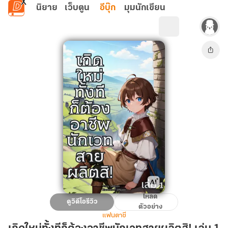
ข้ามไปยังเนื้อหาหลัก
นิยาย
เว็บตูน
อีบุ๊ก
มุมนักเขียน
โหลด
เกิด
ดูวิดีโอรีวิว
ตัวอย่าง
ใหม่
แฟนตาซี
ทั้งที