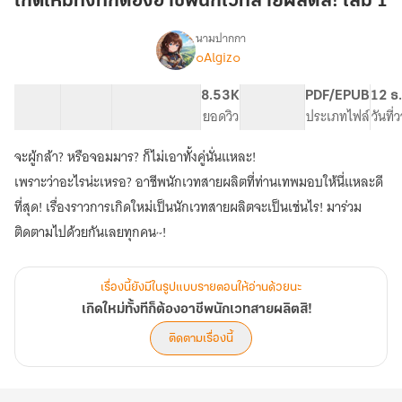
เกิดใหม่ทั้งทีก็ต้องอาชีพนักเวทสายผลิตสิ! เล่ม 1
ก็
ต้อง
นามปากกา
๐Algiz๐
เรื่อง
อาชีพ
เกิด
นัก
ใหม่
24 ตอน
66.92K
315
8.53K
PG ทั่วไป
PDF/EPUB
12 ธ
เวท
ทั้งที
สารบัญ
จำนวนคำ
จำนวนหน้า (A5)
ยอดวิว
ระดับเนื้อหา
ประเภทไฟล์
วันที
สาย
ก็
ต้อง
ผลิต
จะผู้กล้า? หรือจอมมาร? ก็ไม่เอาทั้งคู่นั่นแหละ!
อาชีพ
สิ!
นัก
เพราะว่าอะไรน่ะเหรอ? อาชีพนักเวทสายผลิตที่ท่านเทพมอบให้นี่แหละดี
เล่ม
เวท
ที่สุด! เรื่องราวการเกิดใหม่เป็นนักเวทสายผลิตจะเป็นเช่นไร! มาร่วม
1
สาย
ติดตามไปด้วยกันเลยทุกคน~!
ผลิต
สิ!
เรื่องนี้ยังมีในรูปแบบรายตอนให้อ่านด้วยนะ
เกิดใหม่ทั้งทีก็ต้องอาชีพนักเวทสายผลิตสิ!
ติดตามเรื่องนี้