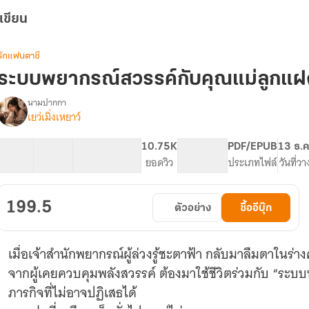
เขียน
รักแฟนตาซี
ระบบพยากรณ์สวรรค์กับคุณแม่ลูกแฝด
นามปากกา
เยว่เมิ่งเหยาว์
รื่อง
ระบบ
พยากรณ์
34 ตอน
64.31K
256
10.75K
PG ทั่วไป
PDF/EPUB
13 ธ.ค
สวรรค์
สารบัญ
จำนวนคำ
จำนวนหน้า (A5)
ยอดวิว
ระดับเนื้อหา
ประเภทไฟล์
วันที่ว
กับ
คุณ
แม่
199.5
ตัวอย่าง
ซื้ออีบุ๊ก
ลูก
แฝด
[จบ]
เมื่อเจ้าสำนักพยากรณ์ผู้ล่วงรู้ชะตาฟ้า กลับมาลืมตาในร่าง
จากผู้เคยควบคุมพลังสวรรค์ ต้องมาใช้ชีวิตร่วมกับ “ระบ
ภารกิจที่ไม่อาจปฏิเสธได้