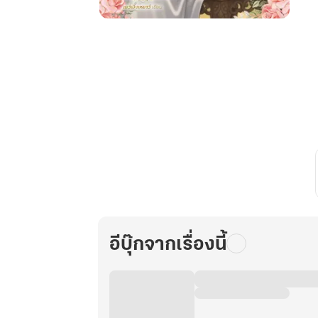
ระบบ
พยากรณ์
สวรรค์
กับ
คุณ
แม่
ลูก
แฝด
เล่ม
3
อีบุ๊กจากเรื่องนี้