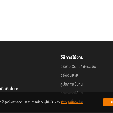
วิธีการใช้งาน
วิธีเติม Coin / ชำระเงิน
วิธีซื้อนิยาย
คู่มือการใช้งาน
มือถือไม่ลง!
กติกาการใช้งาน
้คุกกี้เพื่อพัฒนาประสบการณ์ของ ผู้ใช้ให้ดียิ่งขึ้น
เรียนรู้เพิ่มเติมที่นี่
ย
คำถามที่พบบ่อย