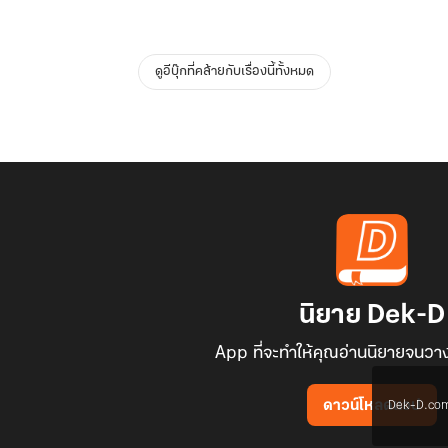
ดูอีบุ๊กที่คล้ายกับเรื่องนี้ทั้งหมด
นิยาย Dek-D
App ที่จะทำให้คุณอ่านนิยายจนวาง
Dek-D.com ใช
ดาวน์โหลดแอป