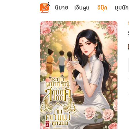
ข้ามไปยังเนื้อหาหลัก
นิยาย
เว็บตูน
อีบุ๊ก
มุมนัก
เ