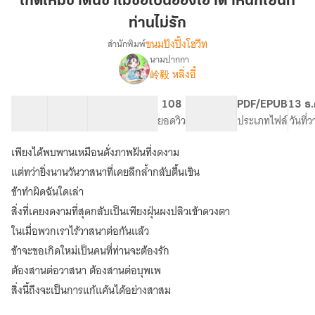
เกิดใหม่ชาตินี้ข้าไม่ขอเป็นฮองเฮาตำหนักเย็นที่
นี้
ท่านไม่รัก
ข้า
ขนมปังปิ้งโฮวีท
สำนักพิมพ์
ไม่
นามปากกา
ขอ
เรื่อง
岭毅 หลิ่งอี้
เกิด
เป็น
ใหม่
ฮองเฮา
ชาติ
31 ตอน
25.25K
190
108
PG ทั่วไป
PDF/EPUB
13 ธ.
ตำหนัก
นี้
สารบัญ
จำนวนคำ
จำนวนหน้า (A5)
ยอดวิว
ระดับเนื้อหา
ประเภทไฟล์
วันที่
เย็น
ข้า
ที่
ไม่
เพียงได้พบพานเหมือนดั่งภาพฝันที่งดงาม
ขอ
ท่าน
แต่ทว่ายิ่งนานวันวาสนาที่เคยลึกล้ำกลับตื้นเขิน
เป็น
ไม่
ฮองเฮา
ข้าทำผิดฉันใดเล่า
รัก
ตำหนัก
สิ่งที่เคยงดงามที่สุดกลับเป็นเพียงฝุ่นผงปลิวเข้าดวงตา
เย็น
ในเมื่อพวกเราไร้วาสนาต่อกันแล้ว
ที่
ท่าน
ข้าจะขอเกิดใหม่เป็นคนที่ท่านจะต้องรัก
ไม่
ต้องสานต่อวาสนา ต้องสานต่อบุพเพ
รัก
สิ่งนี้ถึงจะเป็นการแก้แค้นได้อย่างสาสม