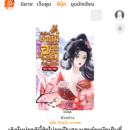
ข้ามไปยังเนื้อหาหลัก
นิยาย
เว็บตูน
อีบุ๊ก
มุมนักเขียน
โหลด
เกิด
ตัวอย่าง
ใหม่
อดีต ปัจจุบัน อนาคต
ชาติ