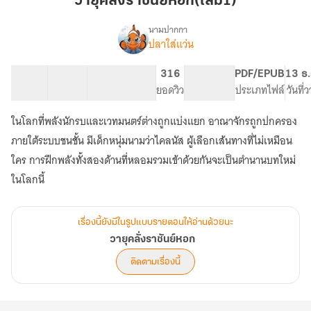
วายุคลั่งราชันย์หอก(เล่ม1)
หอก(เล่ม1)
นามปากกา
ปลาใส่แว่น
เรื่อง
วายุ
คลั่ง
50 ตอน
48.28K
240
316
PG ทั่วไป
PDF/EPUB
13 ธ.
ราชันย์
สารบัญ
จำนวนคำ
จำนวนหน้า (A5)
ยอดวิว
ระดับเนื้อหา
ประเภทไฟล์
วันที่
หอก
ในโลกที่พลังนักรบและเวทมนตร์ต่างถูกแบ่งแยก อาณาจักรถูกปกครอง
ภายใต้ระบบชนชั้น มีเด็กหนุ่มนามว่าไคลนัส ผู้เลือกเส้นทางที่ไม่เหมือน
ใคร การฝึกพลังทั้งสองด้านที่หลอมรวมเข้าด้วยกันจะเป็นตํานานบทใหม่
ในโลกนี้
เรื่องนี้ยังมีในรูปแบบรายตอนให้อ่านด้วยนะ
วายุคลั่งราชันย์หอก
ติดตามเรื่องนี้