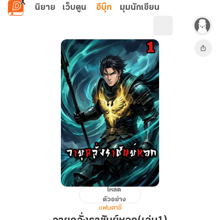
ข้ามไปยังเนื้อหาหลัก
นิยาย
เว็บตูน
อีบุ๊ก
มุมนักเขียน
โหลด
วายุ
ตัวอย่าง
คลั่ง
แฟนตาซี
ราชันย์