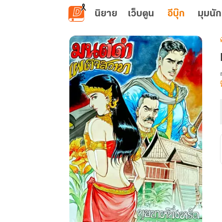
ข้ามไปยังเนื้อหาหลัก
นิยาย
เว็บตูน
อีบุ๊ก
มุมนัก
เ