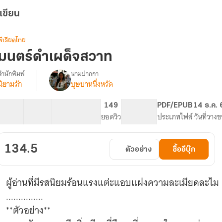
เขียน
พีเรียดไทย
มนตร์ดำเผด็จสวาท
สำนักพิมพ์
นามปากกา
นิยามรัก
บุษบาหนึ่งหรัด
รื่อง
มนตร์
ดำ
23 ตอน
26.44K
184
149
PG ทั่วไป
PDF/EPUB
14 ธ.ค. 
เผด็จ
สารบัญ
จำนวนคำ
จำนวนหน้า (A5)
ยอดวิว
ระดับเนื้อหา
ประเภทไฟล์
วันที่วาง
สวาท
134.5
ตัวอย่าง
ซื้ออีบุ๊ก
ผู้อ่านที่มีรสนิยมร้อนแรงแต่ะแอบแฝงความละเมียดละไม
...............
**ตัวอย่าง**