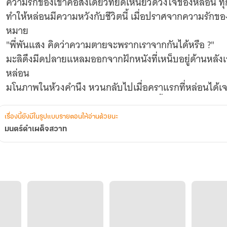
ความรักของเขาคือสิ่งเดียวที่ยึดเหนี่ยวดวงใจของหล่อน ทุกรุ
ทำให้หล่อนมีความหวังกับชีวิตนี้ เมื่อปราศจากความรักของเขา ชีวิตของหล่อนก็ปราศจากความ
หมาย
"พี่พันแสง คิดว่าความตายจะพรากเราจากกันได้หรือ ?"
มะลิดึงมีดปลายแหลมออกจากฝักหนังที่เหน็บอยู่ด้านหลัง
หล่อน
มโนภาพในห้วงคำนึง หวนกลับไปเมื่อคราแรกที่หล่อนได้
ลึกลับและอ่อนหวานจนหล่อนสะท้านไปทั้งใจ ความดุดันโผ
รู้ซึ้งถึงความอ่อนแอของตัวเอง รู้ซึ้งว่าหล่อนปรารถนาที่จะ
เรื่องนี้ยังมีในรูปแบบรายตอนให้อ่านด้วยนะ
เวลากลับไปได้ หล่อนก็จะไม่เปลี่ยนใจ
มนตร์ดำเผด็จสวาท
"เทพยดาผู้เป็นใหญ่ในเทือกเขา รุกขเทวาผู้รักษาทางป่า ต
ทิศเหนือจรดทิศตะวันตก ตัวข้าพเจ้านางมะลิ กราบขอพรจาก
ขอให้ข้าพเจ้ากับนายพันแสงได้เป็นเนื้อคู่และครองรักกันจน
เป็นความตาย ระลึกได้ว่าใครคือเจ้ากรรมนายเวร และอย่าถูก