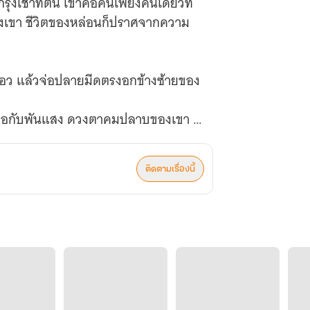
่งเช้าที่ตื่น เขาคือคนเพียงคนเดียวที่
เอว แล้วจ่อปลายมีดตรงอกข้างซ้ายของ
เจอกับพันแสง ดวงตาคมปลาบของเขา ดู
งผางอันเป็นเสน่ห์ของเขา ทำให้หล่อน
เป็นเจ้าของผู้ชายคนนี้ และต่อให้ย้อน
ติดตามเรื่องนี้
ลอดจนผีสางนางไม้ที่สิงสถิตในพสุธา
ท่านผู้มีฤทธิ์ หากภพชาติหน้ามีจริง
แก่เฒ่า ขอให้เขามีบุพนิมิตรู้เห็นความ
ผู้อื่นทรยศหักหลังเช่นนี้อีก"