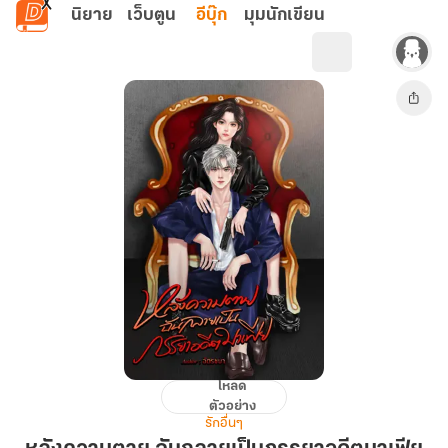
ข้ามไปยังเนื้อหาหลัก
นิยาย
เว็บตูน
อีบุ๊ก
มุมนักเขียน
โหลด
หลังค
ตัวอย่าง
วาม
รักอื่นๆ
ตาย