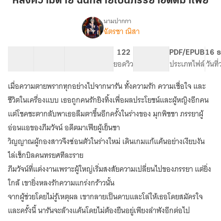
หลังความตาย ฉันกลายเป็นภรรยาอดีตมาเฟีย
ฉัน
กลาย
นามปากกา
ฉัตรชา ณิสา
เรื่อง
เป็น
หลังค
ภรรยา
วาม
35 ตอน
126.19K
623
122
PG ทั่วไป
PDF/EPUB
16 ธ
อดีต
ตาย
สารบัญ
จำนวนคำ
จำนวนหน้า (A5)
ยอดวิว
ระดับเนื้อหา
ประเภทไฟล์
วันที
มาเฟีย
ฉัน
กลาย
เมื่อความตายพรากทุกอย่างไปจากนารัน ทั้งความรัก ความเชื่อใจ และ
เป็น
ภรรยา
ชีวิตในเครื่องแบบ เธอถูกคนรักยิงทิ้งเพื่อผลประโยชน์และผู้หญิงอีกคน
อดีต
แต่โชคชะตากลับพาเธอลืมตาขึ้นอีกครั้งในร่างของ มุกพิชชา ภรรยาผู้
มาเฟีย
อ่อนแอของภีมวัจน์ อดีตมาเฟียผู้เย็นชา
วิญญาณผู้กองสาวจึงซ่อนตัวในร่างใหม่ เดินเกมแก้แค้นอย่างเงียบงัน
ไล่เช็กบิลคนทรยศทีละราย
ภีมวัจน์ที่แต่งงานเพราะผู้ใหญ่เริ่มสงสัยความเปลี่ยนไปของภรรยา แต่ยิ่ง
ใกล้ เขายิ่งหลงรักความแกร่งกร้าวนั้น
จากผู้ช่วยโดยไม่รู้เหตุผล เขากลายเป็นดาบและโล่ให้เธอโดยสมัครใจ
และครั้งนี้ นารันจะล้างแค้นโดยไม่ต้องยืนอยู่เพียงลำพังอีกต่อไป