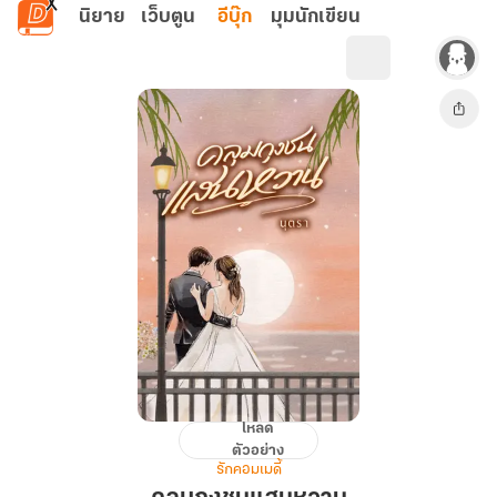
ข้ามไปยังเนื้อหาหลัก
นิยาย
เว็บตูน
อีบุ๊ก
มุมนักเขียน
โหลด
คลุม
ตัวอย่าง
ถุง
รักคอมเมดี้
ชน