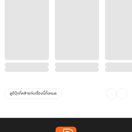
ดูอีบุ๊กที่คล้ายกับเรื่องนี้ทั้งหมด