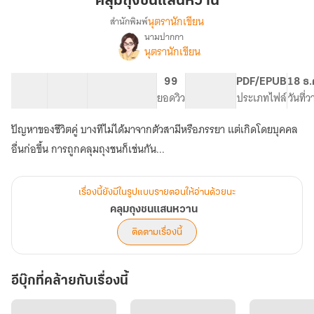
คลุมถุงชนแสนหวาน
แสน
นุตรานักเขียน
สำนักพิมพ์
หวาน
นามปากกา
เรื่อง
นุตรานักเขียน
คลุม
ถุง
ชน
16 ตอน
29.64K
137
99
PG ทั่วไป
PDF/EPUB
18 ธ.
แสน
สารบัญ
จำนวนคำ
จำนวนหน้า (A5)
ยอดวิว
ระดับเนื้อหา
ประเภทไฟล์
วันที่
หวาน
ปัญหาของชีวิตคู่ บางทีไม่ได้มาจากตัวสามีหรือภรรยา แต่เกิดโดยบุคคล
อื่นก่อขึ้น การถูกคลุมถุงชนก็เช่นกัน...
เรื่องนี้ยังมีในรูปแบบรายตอนให้อ่านด้วยนะ
คลุมถุงชนแสนหวาน
ติดตามเรื่องนี้
อีบุ๊กที่คล้ายกับเรื่องนี้