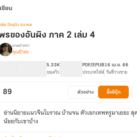
เขียน
อดีต ปัจจุบัน อนาคต
พรของอันผิง ภาค 2 เล่ม 4
นามปากกา
คุณป้าค่ะ
รื่อง
พร
ของ
132.9K
757
5.33K
PG ทั่วไป
PDF/EPUB
16 เม.ย. 66
อัน
จำนวนคำ
จำนวนหน้า (A5)
ยอดวิว
ระดับเนื้อหา
ประเภทไฟล์
วันที่วางขาย
ผิง(จบ
แล้ว)
89
ตัวอย่าง
ซื้ออีบุ๊ก
อ่านนิยายแนวจีนโบราณ บ้านจน ตัวเอกเทพทรูมาเยอะ สุดท้า
น้อยกับเขาบ้าง