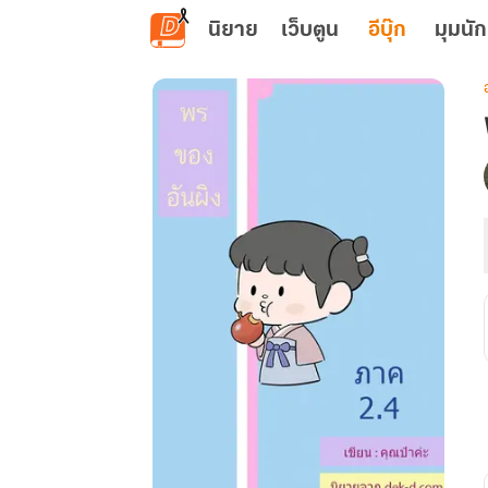
ข้ามไปยังเนื้อหาหลัก
นิยาย
เว็บตูน
อีบุ๊ก
มุมนัก
เ