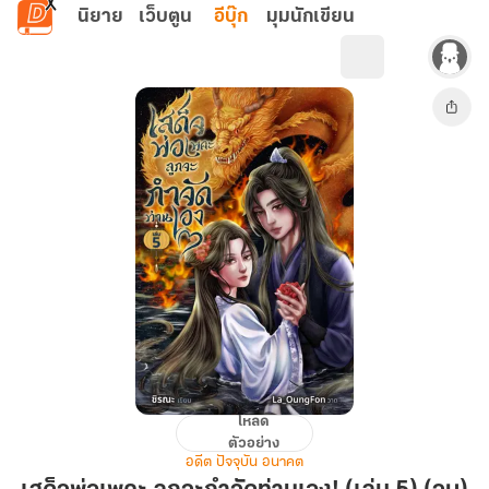
ข้ามไปยังเนื้อหาหลัก
นิยาย
เว็บตูน
อีบุ๊ก
มุมนักเขียน
โหลด
เสด็จ
ตัวอย่าง
พ่อ
อดีต ปัจจุบัน อนาคต
เพคะ