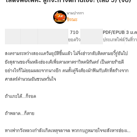
เสด็จพ่อเพคะ ลูกจะกำจัดท่านเอง! (เล่ม 5) (จบ)
ลูก
จะ
นามปากกา
ชิรณะ
เรื่อง
กำจัด
เสด็จ
ท่าน
พ่อ
21 ตอน
81.13K
469
710
NC 18
PDF/EPUB
3 ม.ค
เอง!
เพคะ
สารบัญ
จำนวนคำ
จำนวนหน้า (A5)
ยอดวิว
ระดับเนื้อหา
ประเภทไฟล์
วันที่
(เล่ม
ลูก
จะ
5)
สงครามระหว่างสองแคว้นอุบัติขึ้นแล้ว โม่จิ่งฮ่าวกลับติดตามอวี้รู่อันไป
กำจัด
(จบ)
ท่าน
ยังสุสานของจิ่นหลิงฮ่องเต้เพื่อตามหาตราวิหคนิรันดร์ เป็นตายร้ายดี
เอง!
อย่างไรก็ไม่ยอมผละจากนางอีก คนทั้งคู่จึงต้องฝ่าฟันกับดักที่สร้างจาก
ศาสตร์คำนวณอันชวนหวั่นใจ
ถ้าแกะได้...ก็รอด
ถ้าพลาด...ก็ตาย
ทางฟากวังหลวงกำลังเกิดเหตุจลาจล พวกกบฏหมายใจจะสังหารฮ่องเต้