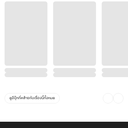
ปฏิเสธไม่ได้ ทว่าก็ยังอยากค้านว่าหาใช่ความจริงทั้งหมด
___________
แนะนำเรื่อง
- เรื่องนี้เป็นแนวชิงไหวชิงพริบ หักเหลี่ยมเฉือนคม ปะปนด้วยวังหลัง
การเมือง มีแอ็กชันแฟนตาซีนิดหน่อย นางเอกเก่ง ฉลาด เสด็จป๊าทรราช
เป็นตัวละครหลักด้วยก็จริง แต่ก็ยังมีพระเอกค่ะ
- เป็นนิยาย 5 เล่มจบ
ดูอีบุ๊กที่คล้ายกับเรื่องนี้ทั้งหมด
เล่ม 1 (บทที่ 1-17) เปิดให้อ่านฟรีวันที่ 4 พ.ย. 68 – 4 เม.ย. 69