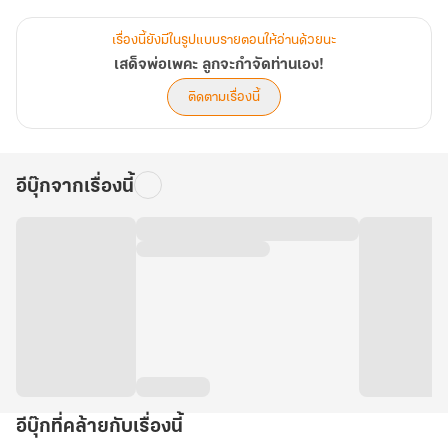
ทรราชให้จงได้ ทว่าอวี้จินไห่มิใช่คนไร้เขี้ยวเล็บ ในเมื่อพวกไร้หัวนอน
ปลายเท้ากล้าแตะต้องเขา มีหรือที่โอรสสวรรค์เช่นเขาจะยอมจนตรอก
เรื่องนี้ยังมีในรูปแบบรายตอนให้อ่านด้วยนะ
แต่เพียงเท่านี้!
เสด็จพ่อเพคะ ลูกจะกำจัดท่านเอง!
ติดตามเรื่องนี้
ศัตรูทั้งเก่าและใหม่เผยโฉมหน้าแล้ว พายุกระหน่ำโหม โถมพัดตะกอน
ความทรงจำและสายสัมพันธ์ให้คลุ้งกระจาย
อีบุ๊กจากเรื่องนี้
___________
“การทรมานลูกเป็นเรื่องยากไปเสียแล้วหรือ” อวี้รู่อันแดกดัน “ครั้งหนึ่ง
เสด็จพ่อยังเคยโบยลูกจนหลังเกือบหักมาแล้ว ไม่ต้องมาเล่นละครไป
หรอกเพคะ!”
“อันอัน!” อวี้จินไห่เกลียดชังถ้อยคำเช่นนั้นของนางจับใจ ถ้อยคำที่เขา
อีบุ๊กที่คล้ายกับเรื่องนี้