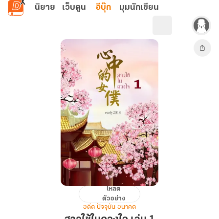
ข้ามไปยังเนื้อหาหลัก
นิยาย
เว็บตูน
อีบุ๊ก
มุมนักเขียน
โหลด
สาว
ตัวอย่าง
ใช้
อดีต ปัจจุบัน อนาคต
ใน