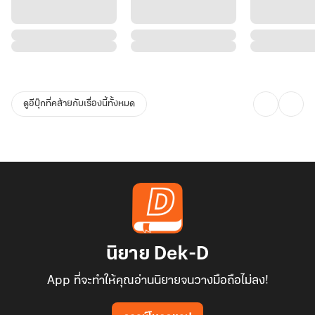
ดูอีบุ๊กที่คล้ายกับเรื่องนี้ทั้งหมด
นิยาย Dek-D
App ที่จะทำให้คุณอ่านนิยายจนวางมือถือไม่ลง!