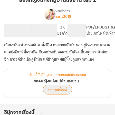
ยอดหญิงแห่งหมู่บ้านถงซาน เล่ม 2
หมู่
บ้าน
นามปากกา
early2018
เรื่อง
ถง
ยอด
ซาน
หญิง
28 ตอน
80.43K
369
1K
PG ทั่วไป
PDF/EPUB
21 ธ.
เล่ม
แห่ง
สารบัญ
จำนวนคำ
จำนวนหน้า (A5)
ยอดวิว
ระดับเนื้อหา
ประเภทไฟล์
วันที่
2
หมู่
บ้าน
เกิดมาต้องทำงานหนักมาทั้งชีวิต พอตายกลับต้องมาอยู่ในร่างของคนจน
ถง
ซาน
แถมยังมีสามีที่นอนติดเตียงอย่างกับคนตาย ยังต้องเลี้ยงลูกสาวตัวน้อย
อีก สวรรค์ช่างเอ็นดูข้านัก แต่ข้ากุ้ยเหมยผู้นี้จะดูแลทุกคนเอง
เรื่องนี้ยังมีในรูปแบบรายตอนให้อ่านด้วยนะ
ยอดหญิงแห่งหมู่บ้านถงซาน
ติดตามเรื่องนี้
อีบุ๊กจากเรื่องนี้