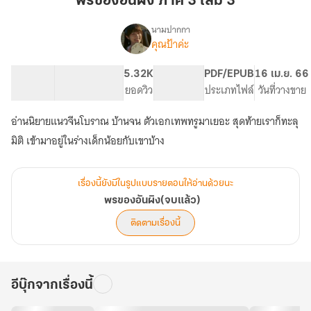
พรของอันผิง ภาค 3 เล่ม 3
ผิง
ภาค
นามปากกา
คุณป้าค่ะ
เรื่อง
3
พร
เล่ม
ของ
101.03K
527
5.32K
PG ทั่วไป
PDF/EPUB
16 เม.ย. 66
3
อัน
จำนวนคำ
จำนวนหน้า (A5)
ยอดวิว
ระดับเนื้อหา
ประเภทไฟล์
วันที่วางขาย
ผิง(จบ
แล้ว)
อ่านนิยายแนวจีนโบราณ บ้านจน ตัวเอกเทพทรูมาเยอะ สุดท้ายเราก็ทะลุ
มิติ เข้ามาอยู่ในร่างเด็กน้อยกับเขาบ้าง
เรื่องนี้ยังมีในรูปแบบรายตอนให้อ่านด้วยนะ
พรของอันผิง(จบแล้ว)
ติดตามเรื่องนี้
อีบุ๊กจากเรื่องนี้