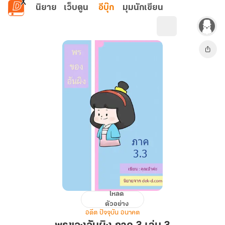
ข้ามไปยังเนื้อหาหลัก
นิยาย
เว็บตูน
อีบุ๊ก
มุมนักเขียน
โหลด
พร
ตัวอย่าง
ของ
อดีต ปัจจุบัน อนาคต
อัน