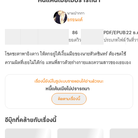
หนี้แค้นเมียไม่ปรารถนา
ไม่
ปรารถนา
นามปากกา
อรอนงค์
เรื่อง
หนี้
แค้น
12 ตอน
35.8K
209
86
PG ทั่วไป
PDF/EPUB
22 ธ.
เมีย
สารบัญ
จำนวนคำ
จำนวนหน้า (A5)
ยอดวิว
ระดับเนื้อหา
ประเภทไฟล์
วันที่
ไม่
ปรารถนา
โชคชะตาพาอิงดาว ให้ตกอยู่ใต้เงื้อมมือของนายหัวคชินทร์ ต้องชดใช้
ความผิดที่เธอไม่ได้ก่อ แทนพี่สาวด้วยร่างกายและความสาวของเธอเอง
เรื่องนี้ยังมีในรูปแบบรายตอนให้อ่านด้วยนะ
หนี้แค้นเมียไม่ปรารถนา
ติดตามเรื่องนี้
อีบุ๊กที่คล้ายกับเรื่องนี้