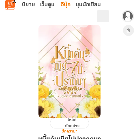
ข้ามไปยังเนื้อหาหลัก
นิยาย
เว็บตูน
อีบุ๊ก
มุมนักเขียน
โหลด
หนี้
ตัวอย่าง
แค้น
รักดราม่า
เมีย