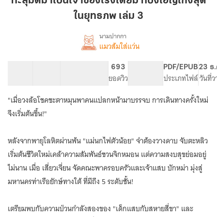
ทะลุมิติมาเป็นเจ้าของโรงเตี๊ยม ที่บังเอิญเก่งสุด
เป็น
ในยุทธภพ เล่ม 3
เจ้าของ
โรงเตี๊ยม
นามปากกา
ที่
แมวส้มใส่แว่น
เรื่อง
ทะลุ
บังเอิญ
มิติ
เก่ง
61 ตอน
75.74K
439
693
PG ทั่วไป
PDF/EPUB
23 ธ.
มา
สารบัญ
จำนวนคำ
สุด
จำนวนหน้า (A5)
ยอดวิว
ระดับเนื้อหา
ประเภทไฟล์
วันที่
เป็น
ใน
เจ้าของ
"เมื่อวงล้อโชคชะตาหมุนพาคนแปลกหน้ามาบรรจบ การเดินทางครั้งใหม่
ยุทธ
โรงเตี๊ยม
(ที่
ภพ
จึงเริ่มต้นขึ้น!"
บังเอิญ
เล่ม
เก่ง
3
หลังจากพายุโลหิตผ่านพ้น "แม่นกไฟตัวน้อย" จำต้องวางดาบ จับตะหลิว
สุด
ใน
เริ่มต้นชีวิตใหม่เคล้าความสัมพันธ์ชวนจิกหมอน แต่ความสงบสุขย่อมอยู่
ยุทธ
ไม่นาน เมื่อ เสี่ยวเจี่ยน จัดคณะพาครอบครัวและเจ้าแสบ บักหม่า มุ่งสู่
ภพ)
|
มหานครท่าเรือยักษ์ทางใต้ ที่มีถึง 5 ระดับชั้น!
มี
E-
เตรียมพบกับความป่วนกำลังสองของ "เด็กแสบกับสหายสี่ขา" และ
Book