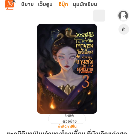
ข้ามไปยังเนื้อหาหลัก
นิยาย
เว็บตูน
อีบุ๊ก
มุมนักเขียน
โหลด
ทะลุ
ตัวอย่าง
มิติ
กำลังภายใน
มา