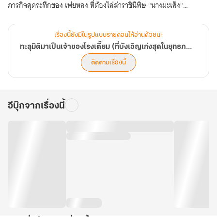
ภารกิจสุดระทึกของ เฟยหลง ที่ต้องไล่ล่าราชินีพิษ "นางมะเส็ง"
ท่ามกลางวิกฤตโรคระบาด และการกลับมาของ หมอเทวดาหลี่ หรือนาม
จริงคือ จื่ออิง เงาแห่งชวด พร้อมเป้าประสงค์อันคุมเครือ
เรื่องนี้ยังมีในรูปแบบรายตอนให้อ่านด้วยนะ
ทะลุมิติมาเป็นเจ้าของโรงเตี๊ยม (ที่บังเอิญเก่งสุดในยุทธภพ) | มี E-Book
สุข เศร้า เหงา รัก และบู๊ล้างผลาญ... เสี่ยวเจี่ยนจะงัดไม้ตายอะไรมาแก้
ติดตามเรื่องนี้
ปัญหาที่ทำให้ทุกคนต้องอ้าปากค้าง?
กระโดดขึ้นรถม้า แล้วไปผจญภัยใน "ทะลุมิติมาเป็นเจ้าของโรงเตี๊ยม เล่ม
อีบุ๊กจากเรื่องนี้
3" รับประกันความสนุกจนวางไม่ลง!
-
โดยนับเป็นตอนที่ 118 - 176 ของเรื่อง
ขอบคุณที่สนับสนุนและเป็นกำลังใจให้เสมอมาครับ / แมวส้มกำลังพิมพ์