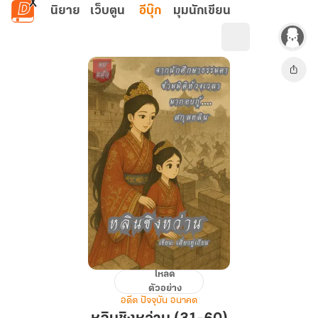
ข้ามไปยังเนื้อหาหลัก
นิยาย
เว็บตูน
อีบุ๊ก
มุมนักเขียน
โหลด
หลิน
ตัวอย่าง
ชิง
อดีต ปัจจุบัน อนาคต
หว่าน