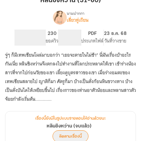
หลินชิงหว่าน (31-60)
(31-
60)
นามปากกา
เสี่ยวทู่เถียน
เรื่อง
หลิน
ชิง
369
230
PG ทั่วไป
PDF
23 ธ.ค. 68
หว่าน
จำนวนหน้า (A5)
ยอดวิว
ระดับเนื้อหา
ประเภทไฟล์
วันที่วางขาย
(จบ
แล้ว)
จู่ๆ ก็มีเทพเซียนโผล่มาบอกว่า “เธอจะตายในไม่ช้า” นี่มันเรื่องบ้าอะไร
กันเนี่ย หลินชิงหว่านจึงตกลงไปทำงานที่โลกประหลาดให้เขา เข้าร่างน้อง
สาวที่จากไปก่อนวัยของเขา เลี้ยงดูบุตรสาวของเขา เมื่อร่างอมตะของ
เทพเซียนสลายไป ญาติก็มา ศัตรูก็มา บ้างเป็นดั่งก้อนหินขวางทาง บ้าง
เป็นดั่งบันไดให้เหยียบขึ้นไป เรื่องราวของท่านอาตัวน้อยและหลานสาวตัว
จ้อยกำลังเริ่มต้น.............
เรื่องนี้ยังมีในรูปแบบรายตอนให้อ่านด้วยนะ
หลินชิงหว่าน (จบแล้ว)
ติดตามเรื่องนี้