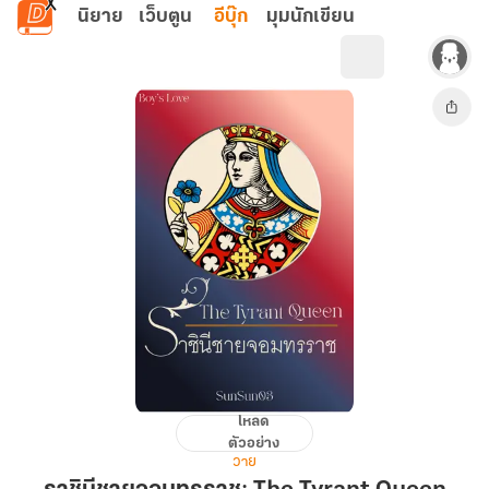
ข้ามไปยังเนื้อหาหลัก
นิยาย
เว็บตูน
อีบุ๊ก
มุมนักเขียน
โหลด
ราชินี
ตัวอย่าง
ชาย
วาย
จอม