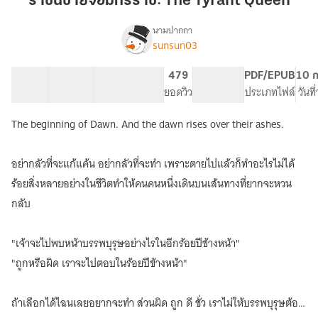
ราชินีชายจอมทรราช: The Tyrant Queen
ทรราช:
The
นามปากกา
sunsun03
เรื่อง
Tyrant
ราชินี
Queen
ชาย
41 ตอน
169.09K
629
479
PG ทั่วไป
PDF/EPUB
10 ก
จอม
สารบัญ
จำนวนคำ
จำนวนหน้า (A5)
ยอดวิว
ระดับเนื้อหา
ประเภทไฟล์
วันท
ทรราช
:
The beginning of Dawn. And the dawn rises over their ashes.
The
Tyrant
Queen
อย่ากลัวที่จะแก้แค้น อย่ากลัวที่จะทำ เพราะตายไปแล้วก็ทำอะไรไม่ได้
ร้อยสิ่งหลายอย่างในชีวิตทำให้คนคนหนึ่งเดินบนเส้นทางที่ยากจะหวน
กลับ
"เจ้าจะไปพบหน้าบรรพบุรุษอย่างไรในอีกร้อยปีข้างหน้า"
"ถูกหรือผิด เราจะไปตอบในร้อยปีข้างหน้า"
ถ้าเลือกได้ไฉนเลยอยากจะทำ ส่วนผิด ถูก ดี ชั่ว เราไม่ให้บรรพบุรุษต้อง