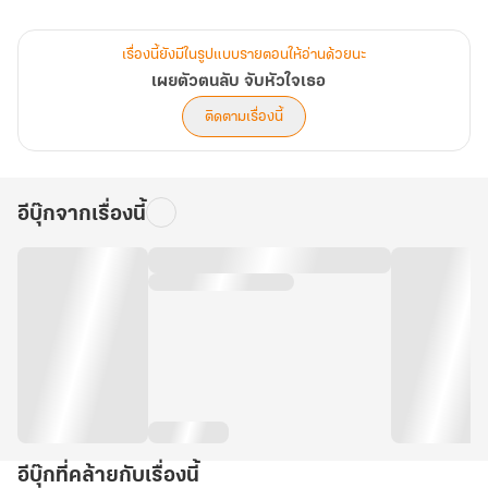
ด้วยตัวเองได้ต่อไปได้อีก แม่ของเธอจึงอาสารับเลี้ยงเธอไว้แทน กระนั้น
ก็ยังไม่วายเหน็บแนมหญิงสาวอยู่ตลอดว่าอย่าทำตัวน่าขายหน้า ให้เอา
เรื่องนี้ยังมีในรูปแบบรายตอนให้อ่านด้วยนะ
อย่างฉินอวี่ผู้เป็นน้องบ้าง
เผยตัวตนลับ จับหัวใจเธอ
กระนั้นกลับไม่มีใครล่วงรู้เลยว่านอกจากฉินหร่านจะมีใบหน้างดงามเกิน
ติดตามเรื่องนี้
เด็กอายุรุ่นราวคราวเดียวกันแล้ว เธอยังมีอีกหนึ่งตัวตนปริศนาที่ซุกซ่อน
เอาไว้อยู่ เพราะใครกันล่ะที่ทำข้อสอบกากบาททุกข้อแล้วผลคะแนนสอบ
จะออกมาได้เท่ากับศูนย์ในทุกๆ วิชา เธอโง่จริงๆ หรือว่าตั้งใจกันแน่...
อีบุ๊กจากเรื่องนี้
เช่นเดียวกับ เฉิงเจวี้ยน หมอหนุ่มประจำโรงเรียนที่แสนธรรมดาคนนั้น
ทว่า...เขาเป็นแค่หมอประจำโรงเรียนจริงหรือ เมื่อโชคชะตานำพาให้คน
สองคนที่ปกปิดตัวตนของตัวเองเอาไว้ได้มาพบกัน หน้ากากของใครจะ
ถูกกระชากออกมาก่อนนะ
อีบุ๊กที่คล้ายกับเรื่องนี้