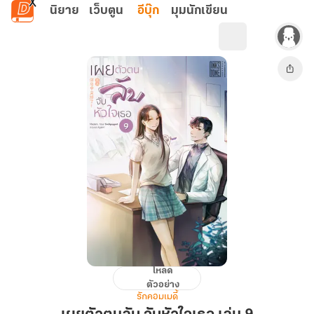
ข้ามไปยังเนื้อหาหลัก
นิยาย
เว็บตูน
อีบุ๊ก
มุมนักเขียน
โหลด
เผย
ตัวอย่าง
ตัว
รักคอมเมดี้
ตน