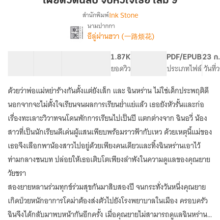
เผยตัวตนลับ จับหัวใจเธอ เล่ม 9
ลับ
Ink Stone
สำนักพิมพ์
จับ
นามปากกา
เรื่อง
หัวใจ
อีลู่ฝานฮวา (一路烦花)
เผย
เธอ
ตัว
เล่ม
ตน
60 ตอน
84.96K
481
1.87K
PG ทั่วไป
PDF/EPUB
23 ก
9
ลับ
สารบัญ
จำนวนคำ
จำนวนหน้า (A5)
ยอดวิว
ระดับเนื้อหา
ประเภทไฟล์
วันที
จับ
หัวใจ
ด้วยว่าพ่อแม่หย่าร้างกันตั้งแต่ยังเล็ก และ ฉินหร่าน ไม่ใช่เด็กประพฤติดี
เธอ
นอกจากจะไม่ตั้งใจเรียนจนผลการเรียนย่ำแย่แล้ว เธอยังหัวรั้นและก่อ
เรื่องทะเลาะวิวาทจนโดนพักการเรียนไปเป็นปี แตกต่างจาก ฉินอวี่ น้อง
สาวที่เป็นนักเรียนดีเด่นผู้แสนเพียบพร้อมราวฟ้ากับเหว ด้วยเหตุนี้แม่ของ
เธอจึงเลือกพาน้องสาวไปอยู่ด้วยเพียงคนเดียวและทิ้งฉินหร่านเอาไว้
ท่ามกลางชนบท ปล่อยให้เธอเติบโตเพียงลำพังในความดูแลของคุณยาย
วัยชรา
สองยายหลานร่วมทุกข์ร่วมสุขกันมาสิบสองปี จนกระทั่งวันหนึ่งคุณยาย
เกิดป่วยหนักอาการโคม่าต้องส่งตัวไปยังโรงพยาบาลในเมือง ครอบครัว
ฉินจึงได้กลับมาพบหน้ากันอีกครั้ง เมื่อคุณยายไม่สามารถดูแลฉินหร่าน