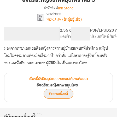
อัจฉริยะหญิงเทพสมุนไพร เล่ม 3
สมุนไพร
Ink Stone
สำนักพิมพ์
เล่ม
นามปากกา
เรื่อง
3
清水无色 (ชิงสุ่ยอู๋เซ่อ)
อัจฉริยะ
หญิง
เทพ
56 ตอน
107.12K
579
2.55K
PG ทั่วไป
PDF/EPUB
23 ก
สมุนไพร
สารบัญ
จำนวนคำ
จำนวนหน้า (A5)
ยอดวิว
ระดับเนื้อหา
ประเภทไฟล์
วันท
มองจากภายนอกเธอคือหญิงสาวจากหมู่บ้านชนทบทที่ห่างไกล แม้รูป
โฉมไม่ธรรมดาแต่จะมีอะไรมากไปกว่านั้น แต่ใครเลยจะรู้ว่าเบื้องหลัง
ของเธอนั้นคือ 'หมอเทวดา' ผู้มีฝีมือไม่เป็นสองรองใคร!
เรื่องนี้ยังมีในรูปแบบรายตอนให้อ่านด้วยนะ
อัจฉริยะหญิงเทพสมุนไพร
ติดตามเรื่องนี้