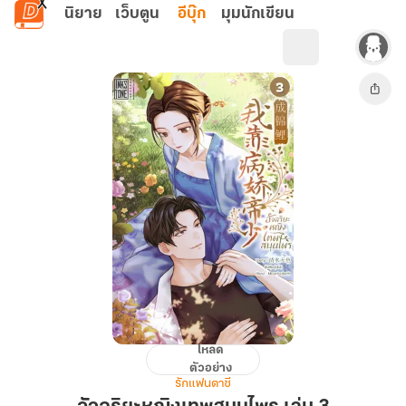
ข้ามไปยังเนื้อหาหลัก
นิยาย
เว็บตูน
อีบุ๊ก
มุมนักเขียน
โหลด
อัจฉริยะ
ตัวอย่าง
หญิง
รักแฟนตาซี
เทพ