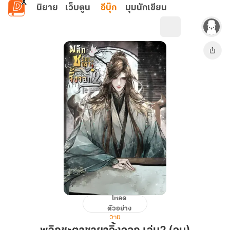
ข้ามไปยังเนื้อหาหลัก
นิยาย
เว็บตูน
อีบุ๊ก
มุมนักเขียน
โหลด
พลิก
ตัวอย่าง
ชะตา
วาย
ชายา