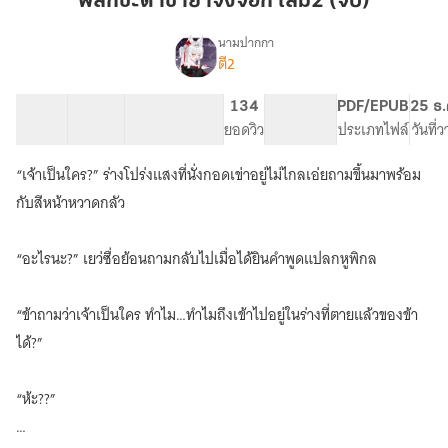
พลิกชะตาชายาจิ้งจอก เล่ม2 (จบ)
จิ้งจอก
เล่ม2
นามปากกา
ตี2
เรื่อง
(จบ)
พลิก
ชะตา
52 ตอน
97.81K
401
134
PG ทั่วไป
PDF/EPUB
25 ธ.
ชายา
สารบัญ
จำนวนคำ
จำนวนหน้า (A5)
ยอดวิว
ระดับเนื้อหา
ประเภทไฟล์
วันที่
จิ้งจอก
“เจ้าเป็นใคร?” ร่างโปร่งแสงที่นั่งกอดเข่าอยู่ไม่ไกลเอ่ยถามขึ้นมาพร้อม
กับสีหน้าหวาดกลัว
“อะไรนะ?” เยว่ซื่อย้อนถามกลับไปเมื่อได้ยินคำพูดแปลกหูพิกล
“ข้าถามว่าเจ้าเป็นใคร ทำไม…ทำไมถึงเข้าไปอยู่ในร่างที่ตายแล้วของข้า
ได้?”
“ห้ะ??”