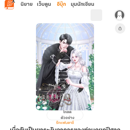
ข้ามไปยังเนื้อหาหลัก
นิยาย
เว็บตูน
อีบุ๊ก
มุมนักเขียน
โหลด
เมื่อ
ตัวอย่าง
ฉัน
รักแฟนตาซี
เป็น