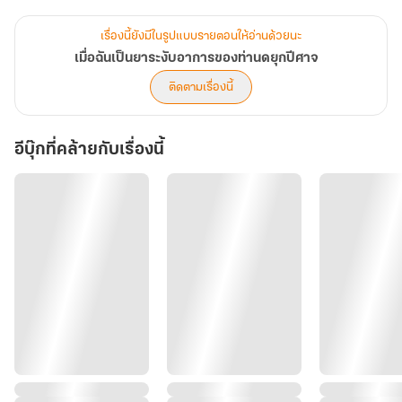
ทว่าในคฤหาสน์ที่เหน็บหนาว ความใกล้ชิดกลับค่อยๆ ปลุกเร้า
สัญชาตญาณดิบเถื่อนของชายหนุ่ม เมื่อกลิ่นกายหอมหวานปริศนาของ
เรื่องนี้ยังมีในรูปแบบรายตอนให้อ่านด้วยนะ
เธอ กลับกลายเป็นยาขนานเอกเพียงอย่างเดียวที่สามารถระงับอาการ
เมื่อฉันเป็นยาระงับอาการของท่านดยุกปีศาจ
คลุ้มคลั่งและคำสาปร้ายในตัวเขาได้
ติดตามเรื่องนี้
แต่สิ่งที่เอเดรียนไม่รู้คือ ภรรยาในนามผู้นี้กำลังซุกซ่อนตัวตนที่แท้จริงซึ่ง
อีบุ๊กที่คล้ายกับเรื่องนี้
เป็นความลับอันตรายระดับคอขาดบาดตาย... เมื่อความลับเริ่มรั่วไหล
และหัวใจเริ่มสั่นคลอน ลูเซียจะทำอย่างไรเมื่อผู้ชายที่อันตรายที่สุด กลับ
กลายเป็นคนที่เธอไม่อาจสูญเสียไปได้?
"ข้อแรก... การแต่งงานครั้งนี้เป็นเพียงธุรกรรมทางธุรกิจ... ดังนั้นห้ามรัก
ผม"
- - - - - - - - - - - - - -
หยกแนะนำให้โหลดตัวอย่างมาอ่านก่อนตัดสินใจซื้อนะคะ