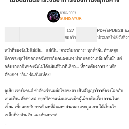
เมื่อฉันเป็นยาระงับอาการของท่านดยุกปีศาจ
ยา
ระงับ
นามปากกา
SUNISAYOK
เรื่อง
อาการ
เมื่อ
ของ
ฉัน
47 ตอน
85.69K
861
127
PG ทั่วไป
PDF/EPUB
28 ธ.
ท่าน
เป็น
สารบัญ
จำนวนคำ
จำนวนหน้า (A5)
ยอดวิว
ระดับเนื้อหา
ประเภทไฟล์
วันที่
ด
ยา
ระงับ
ยุ
หน้าที่ของฉันไม่ใช่เมีย... แต่เป็น "ยาระงับอาการ" ทุกค่ำคืน ท่านดยุก
อาการ
ก
ของ
ปีศาจจะซุกไซ้ซอกคอฉันราวกับคนลงแดง ปากบอกว่าเกลียดขี้หน้า แต่
ปีศาจ
ท่าน
กลับขาดกลิ่นของฉันไม่ได้แม้แต่วินาทีเดียว... นี่ท่านต้องการยา หรือ
ด
ต้องการ "กิน" ฉันกันแน่คะ!
ยุ
ก
ปีศาจ
ลูเซีย เวอร์มอนต์ จำต้องจำนนต่อโชคชะตา เซ็นสัญญาวิวาห์ลวงโลกกับ
เอเดรียน อัลทาเรส ดยุกปีศาจแห่งแดนเหนือผู้เลื่องลือเรื่องความโหด
เหี้ยม เพื่อแลกกับการล้างหนี้สินมหาศาลของตระกูล ภายใต้เงื่อนไข
เหล็กที่ว่าห้ามรัก และห้ามทรยศ