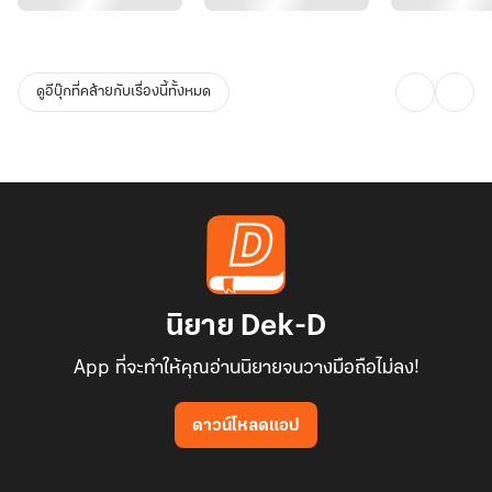
- - - - - - - - - - - - - -
ดูอีบุ๊กที่คล้ายกับเรื่องนี้ทั้งหมด
ติดตามผลงาน : เพจ Sunisayok - นักเขียนนิยาย ( เสิร์ชหาได้เลยจ้า )
หรือ https://www.facebook.com/SunisayokWriter
นิยาย Dek-D
App ที่จะทำให้คุณอ่านนิยายจนวางมือถือไม่ลง!
ดาวน์โหลดแอป