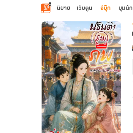
ข้ามไปยังเนื้อหาหลัก
นิยาย
เว็บตูน
อีบุ๊ก
มุมนัก
เ