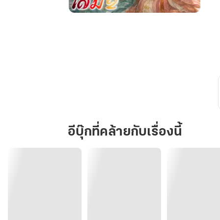
นริน
ตา
ข้าม
ภพ
เล่ม
2
(สาม
หยาง
ตะลุย
เมือง
อีบุ๊กที่คล้ายกับเรื่องนี้
หลวง)