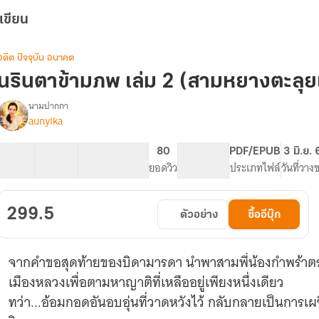
เขียน
อดีต ปัจจุบัน อนาคต
นรินตาข้ามภพ เล่ม 2 (สามหยางตะลุย
นามปากกา
aunyika
รื่อง
สาม
หยาง
39 ตอน
118.67K
881
80
PG ทั่วไป
PDF/EPUB
3 มิ.ย.
ตะลุย
สารบัญ
จำนวนคำ
จำนวนหน้า (A5)
ยอดวิว
ระดับเนื้อหา
ประเภทไฟล์
วันที่วาง
เมือง
หลวง
299.5
ตัวอย่าง
ซื้ออีบุ๊ก
จากคำขอสุดท้ายของบิดามารดา นำพาสามพี่น้องกำพร้าตระ
เมืองหลวงเพื่อตามหาญาติที่เหลืออยู่เพียงหนึ่งเดียว
ทว่า...อ้อมกอดอันอบอุ่นที่วาดหวังไว้ กลับกลายเป็นการ