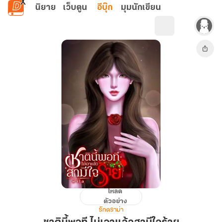
ข้ามไปยังเนื้อหาหลัก
นิยาย
เว็บตูน
อีบุ๊ก
มุมนักเขียน
โหลด
ชาติ
ตัวอย่าง
นี้
รักดราม่า
พอที