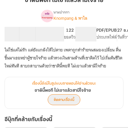
ชาตินี้พอที ไม่เอาแล้วสามีใจร้าย
ไม่
เอา
นามปากกา
Knompang & พาไล
เรื่อง
แล้ว
ชาติ
สามี
นี้
37 ตอน
39.97K
168
122
PG ทั่วไป
PDF/EPUB
27 ธ.
ใจร้าย
พอที
สารบัญ
จำนวนคำ
จำนวนหน้า (A5)
ยอดวิว
ระดับเนื้อหา
ประเภทไฟล์
วันที่
ไม่
เอา
ไม่ใช่แค่ไม่รัก แต่ยังแกล้งให้ไปตาย เพตาถูกทำร้ายจนสมองเปลี่ยน ตื่น
แล้ว
สามี
ขึ้นมาเธอหย่าผู้ชายใจร้าย แล้วทวงเงินสามล้านที่เขาติดไว้ ไปเริ่มต้นชีวิต
ใจร้าย
ใหม่ทันที สาบถสาบานด้วยว่าชาตินี้พอที ไม่เอาแล้วสามีใจร้าย
เรื่องนี้ยังมีในรูปแบบรายตอนให้อ่านด้วยนะ
ชาตินี้พอที ไม่เอาแล้วสามีใจร้าย
ติดตามเรื่องนี้
อีบุ๊กที่คล้ายกับเรื่องนี้