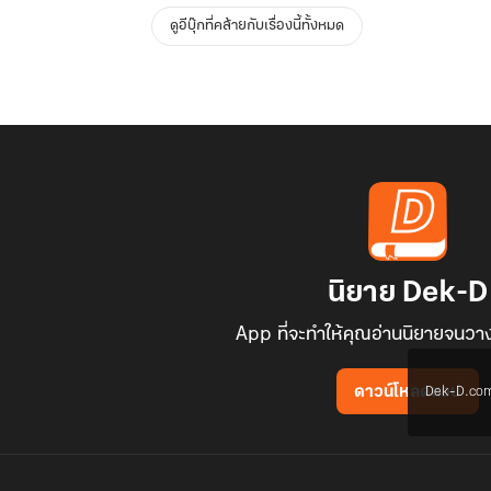
ดูอีบุ๊กที่คล้ายกับเรื่องนี้ทั้งหมด
นิยาย Dek-D
App ที่จะทำให้คุณอ่านนิยายจนวาง
Dek-D.com ใช
ดาวน์โหลดแอป