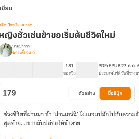
เขียน
อดีต ปัจจุบัน อนาคต
หญิงชั่วเช่นข้าขอเริ่มต้นชีวิตใหม่
นามปากกา
ฉางเสี่ยวเยว่
รื่อง
หญิง
ั่ว
29 ตอน
64.09K
324
181
PG ทั่วไป
PDF/EPUB
27 ธ.ค. 
เช่น
สารบัญ
จำนวนคำ
จำนวนหน้า (A5)
ยอดวิว
ระดับเนื้อหา
ประเภทไฟล์
วันที่วาง
ข้า
ขอ
เริ่ม
179
ตัวอย่าง
ซื้ออีบุ๊ก
ต้น
ชีวิต
ใหม่
ช่วงชีวิตที่ผ่านมา ข้า ‘ม่านเยว่ฉี’ โง่งมจมปลักไปกับความร
สุดท้าย...เขากลับปล่อยให้ข้าตาย