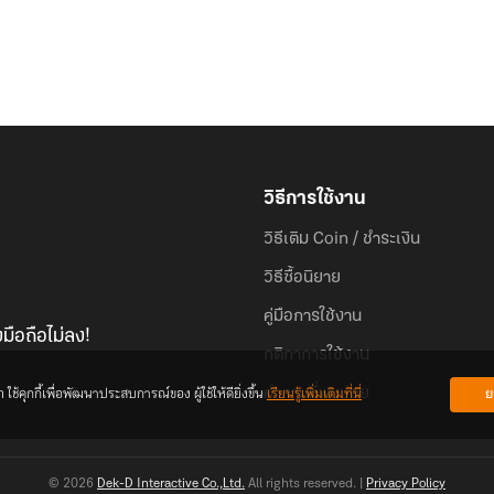
วิธีการใช้งาน
วิธีเติม Coin / ชำระเงิน
วิธีซื้อนิยาย
คู่มือการใช้งาน
มือถือไม่ลง!
กติกาการใช้งาน
้คุกกี้เพื่อพัฒนาประสบการณ์ของ ผู้ใช้ให้ดียิ่งขึ้น
เรียนรู้เพิ่มเติมที่นี่
ย
คำถามที่พบบ่อย
© 2026
Dek-D Interactive Co.,Ltd.
All rights reserved. |
Privacy Policy