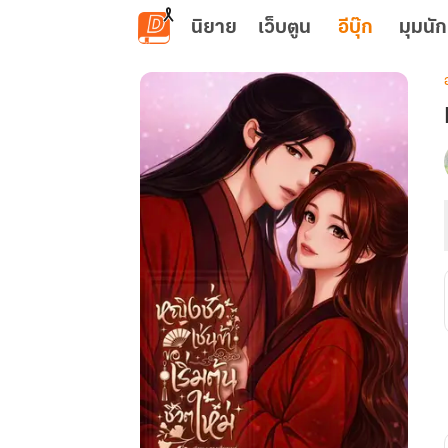
ข้ามไปยังเนื้อหาหลัก
นิยาย
เว็บตูน
อีบุ๊ก
มุมนัก
เ
ช