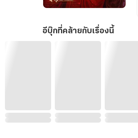
หญิง
ชั่ว
เช่น
อีบุ๊กที่คล้ายกับเรื่องนี้
ข้า
ขอ
เริ่ม
ต้น
ชีวิต
ใหม่