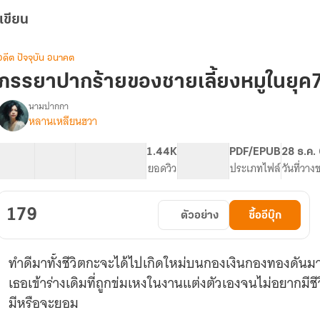
เขียน
อดีต ปัจจุบัน อนาคต
ภรรยาปากร้ายของชายเลี้ยงหมูในยุค7
นามปากกา
หลานเหลียนฮวา
รื่อง
ภรรยา
ปาก
40 ตอน
71.11K
698
1.44K
PG ทั่วไป
PDF/EPUB
28 ธ.ค.
ร้าย
สารบัญ
จำนวนคำ
จำนวนหน้า (A5)
ยอดวิว
ระดับเนื้อหา
ประเภทไฟล์
วันที่วาง
ของ
ชาย
เลี้ยง
179
ตัวอย่าง
ซื้ออีบุ๊ก
หมู
ใน
ยุค70
ทำดีมาทั้งชีวิตกะจะได้ไปเกิดใหม่บนกองเงินกองทองดันม
เธอเข้าร่างเดิมที่ถูกข่มเหงในงานแต่งตัวเองจนไม่อยากมีชี
มีหรือจะยอม