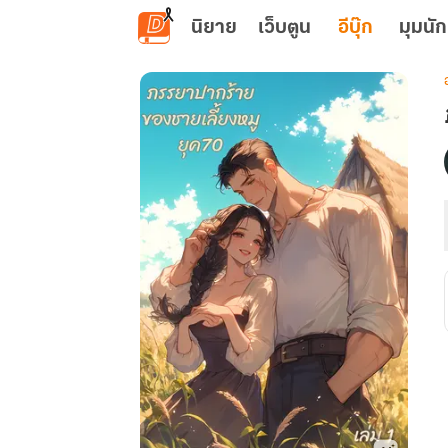
ข้ามไปยังเนื้อหาหลัก
นิยาย
เว็บตูน
อีบุ๊ก
มุมนัก
เ