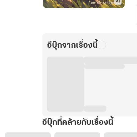
ภรรยา
ปาก
ร้าย
ของ
ชาย
อีบุ๊กจากเรื่องนี้
เลี้ยง
หมู
ใน
ยุค70
เล่ม
1
อีบุ๊กที่คล้ายกับเรื่องนี้