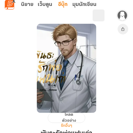
ข้ามไปยังเนื้อหาหลัก
นิยาย
เว็บตูน
อีบุ๊ก
มุมนักเขียน
โหลด
พันธะ
ตัวอย่าง
รัก
รักอื่นๆ
พ่อ