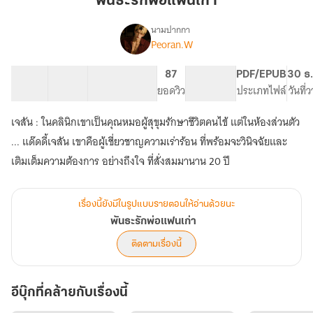
พันธะรักพ่อแฟนเก่า
แฟน
เก่า
นามปากกา
Peoran.W
เรื่อง
พันธะ
รัก
35 ตอน
37.1K
101
87
PG ทั่วไป
PDF/EPUB
30 ธ.
พ่อ
สารบัญ
จำนวนคำ
จำนวนหน้า (A5)
ยอดวิว
ระดับเนื้อหา
ประเภทไฟล์
วันที่
แฟน
เก่า
เจสัน : ในคลินิกเขาเป็นคุณหมอผู้สุขุมรักษาชีวิตคนไข้ แต่ในห้องส่วนตัว
... แด๊ดดี้เจสัน เขาคือผู้เชี่ยวชาญความเร่าร้อน ที่พร้อมจะวินิจฉัยและ
เติมเต็มความต้องการ อย่างถึงใจ ที่สั่งสมมานาน 20 ปี
เรื่องนี้ยังมีในรูปแบบรายตอนให้อ่านด้วยนะ
พันธะรักพ่อแฟนเก่า
ติดตามเรื่องนี้
อีบุ๊กที่คล้ายกับเรื่องนี้