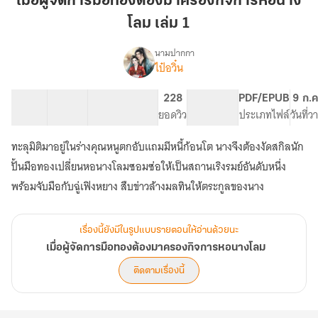
เมื่อผู้จัดการมือทองต้องมาครองกิจการหอนาง
มือ
โลม เล่ม 1
ทอง
ต้อง
นามปากกา
มา
ไป๋อวิ๋น
เรื่อง
เมื่อ
ครอง
ผู้
กิจการ
17 ตอน
34.42K
189
228
PG ทั่วไป
PDF/EPUB
9 ก.ค
จัดการ
สารบัญ
จำนวนคำ
หอ
จำนวนหน้า (A5)
ยอดวิว
ระดับเนื้อหา
ประเภทไฟล์
วันที่
มือ
นาง
ทอง
ทะลุมิติมาอยู่ในร่างคุณหนูตกอับแถมมีหนี้ก้อนโต นางจึงต้องงัดสกิลนัก
โลม
ต้อง
มา
เล่ม
ปั้นมือทองเปลี่ยนหอนางโลมซอมซ่อให้เป็นสถานเริงรมย์อันดับหนึ่ง
ครอง
1
พร้อมจับมือกับฉู่เฟิงหยาง สืบข่าวล้างมลทินให้ตระกูลของนาง
กิจการ
หอ
นาง
เรื่องนี้ยังมีในรูปแบบรายตอนให้อ่านด้วยนะ
โลม
เมื่อผู้จัดการมือทองต้องมาครองกิจการหอนางโลม
ติดตามเรื่องนี้