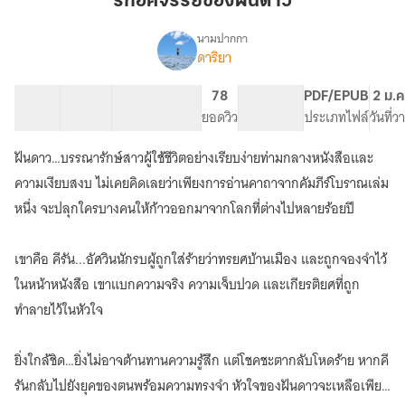
รักอัศจรรย์ของฝันดาว
ฝัน
ดาว
นามปากกา
ดาริยา
เรื่อง
รัก
อัศจรรย์
21 ตอน
44.64K
304
78
PG ทั่วไป
PDF/EPUB
2 ม.ค
ของ
สารบัญ
จำนวนคำ
จำนวนหน้า (A5)
ยอดวิว
ระดับเนื้อหา
ประเภทไฟล์
วันที่
ฝัน
ดาว
ฝันดาว…บรรณารักษ์สาวผู้ใช้ชีวิตอย่างเรียบง่ายท่ามกลางหนังสือและ
ความเงียบสงบ ไม่เคยคิดเลยว่าเพียงการอ่านคาถาจากคัมภีร์โบราณเล่ม
หนึ่ง จะปลุกใครบางคนให้ก้าวออกมาจากโลกที่ต่างไปหลายร้อยปี
เขาคือ คีรัน...อัศวินนักรบผู้ถูกใส่ร้ายว่าทรยศบ้านเมือง และถูกจองจำไว้
ในหน้าหนังสือ เขาแบกความจริง ความเจ็บปวด และเกียรติยศที่ถูก
ทำลายไว้ในหัวใจ
ยิ่งใกล้ชิด…ยิ่งไม่อาจต้านทานความรู้สึก แต่โชคชะตากลับโหดร้าย หากคี
รันกลับไปยังยุคของตนพร้อมความทรงจำ หัวใจของฝันดาวจะเหลือเพียง