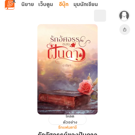
ข้ามไปยังเนื้อหาหลัก
นิยาย
เว็บตูน
อีบุ๊ก
มุมนักเขียน
โหลด
รัก
ตัวอย่าง
อัศจรรย์
รักแฟนตาซี
ของ