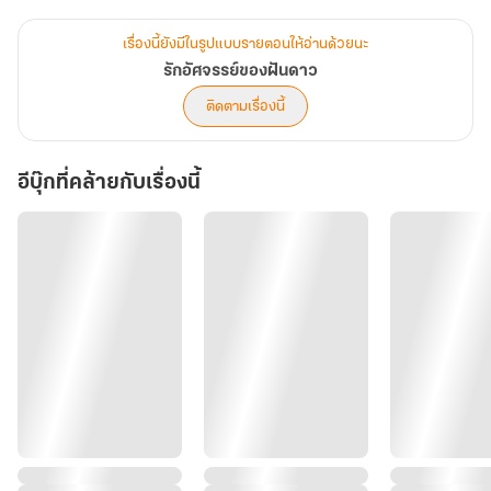
ครึ่งเดียว
เรื่องนี้ยังมีในรูปแบบรายตอนให้อ่านด้วยนะ
ระหว่าง ความรัก ที่อยากรักษาไว้ กับ การเสียสละ ที่อาจพรากเธอไป
รักอัศจรรย์ของฝันดาว
ตลอดกาล… รักแท้ของพวกเขาจะลงเอยด้วยปาฏิหาริย์ หรือการจากลา
ติดตามเรื่องนี้
อีบุ๊กที่คล้ายกับเรื่องนี้