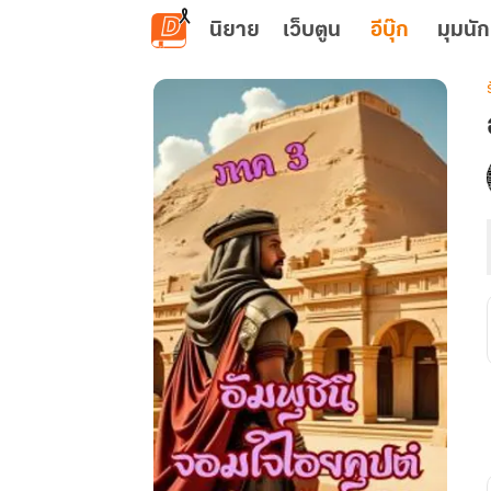
ข้ามไปยังเนื้อหาหลัก
นิยาย
เว็บตูน
อีบุ๊ก
มุมนัก
เ