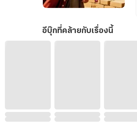
อัมพุ
ชินี
จอม
อีบุ๊กที่คล้ายกับเรื่องนี้
ใจ
ไอย
คุปต์
(ภาค
3)