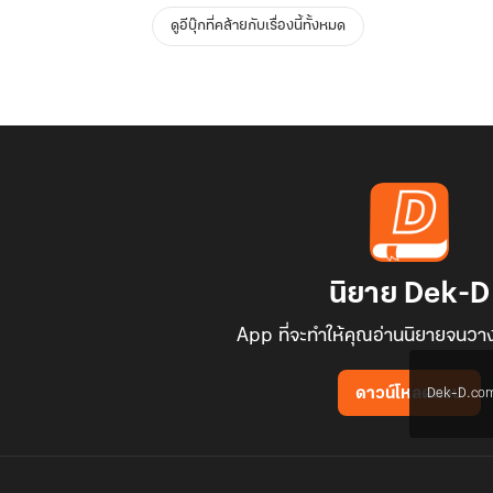
ดูอีบุ๊กที่คล้ายกับเรื่องนี้ทั้งหมด
นิยาย Dek-D
App ที่จะทำให้คุณอ่านนิยายจนวาง
Dek-D.com ใช
ดาวน์โหลดแอป