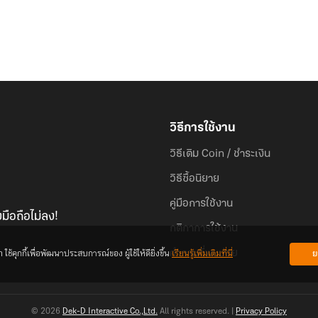
วิธีการใช้งาน
วิธีเติม Coin / ชำระเงิน
วิธีซื้อนิยาย
คู่มือการใช้งาน
มือถือไม่ลง!
กติกาการใช้งาน
้คุกกี้เพื่อพัฒนาประสบการณ์ของ ผู้ใช้ให้ดียิ่งขึ้น
เรียนรู้เพิ่มเติมที่นี่
ย
คำถามที่พบบ่อย
© 2026
Dek-D Interactive Co.,Ltd.
All rights reserved. |
Privacy Policy