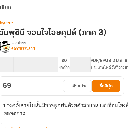
เขียน
รักดราม่า
อัมพุชินี จอมใจไอยคุปต์ (ภาค 3)
นามปากกา
รดาพรรณราย
รื่อง
อัมพุ
ชินี
23 ตอน
28.41K
125
80
PG ทั่วไป
PDF/EPUB
2 ม.ค. 
จอม
สารบัญ
จำนวนคำ
จำนวนหน้า (A5)
ยอดวิว
ระดับเนื้อหา
ประเภทไฟล์
วันที่วางข
ใจ
ไอย
คุปต์
69
ตัวอย่าง
ซื้ออีบุ๊ก
(ภาค
3)
บางครั้งสายใยนั้นมิอาจผูกพันด้วยคำสาบาน แต่เชื่อมโยง
ตลอดกาล