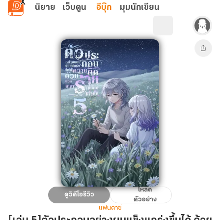
ข้ามไปยังเนื้อหาหลัก
นิยาย
เว็บตูน
อีบุ๊ก
มุมนักเขียน
โหลด
[เล่ม
ดูวิดีโอรีวิว
ตัวอย่าง
5]ตัวประกอบ
แฟนตาซี
อย่าง