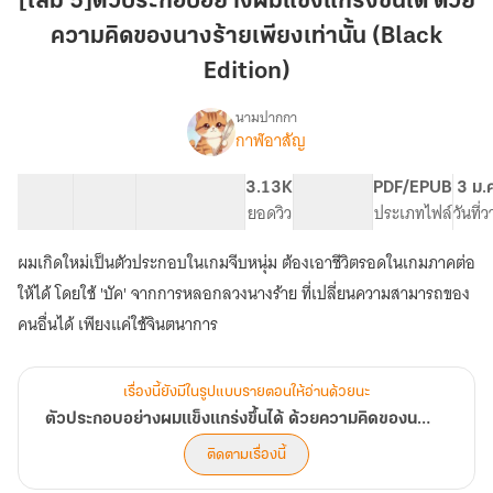
[เล่ม 5]ตัวประกอบอย่างผมแข็งแกร่งขึ้นได้ ด้วย
ผม
ความคิดของนางร้ายเพียงเท่านั้น (Black
แข็งแกร่ง
ขึ้น
Edition)
ได้
นามปากกา
ด้วย
กาฬอาสัญ
เรื่อง
ความ
ตัวประกอบ
คิด
อย่าง
21 ตอน
36.84K
233
3.13K
PG ทั่วไป
PDF/EPUB
3 ม.
ผม
ของ
สารบัญ
จำนวนคำ
จำนวนหน้า (A5)
ยอดวิว
ระดับเนื้อหา
ประเภทไฟล์
วันที่
แข็งแกร่ง
นาง
ขึ้น
ร้าย
ผมเกิดใหม่เป็นตัวประกอบในเกมจีบหนุ่ม ต้องเอาชีวิตรอดในเกมภาคต่อ
ได้
เพียง
ด้วย
ให้ได้ โดยใช้ 'บัค' จากการหลอกลวงนางร้าย ที่เปลี่ยนความสามารถของ
เท่านั้น
ความ
คนอื่นได้ เพียงแค่ใช้จินตนาการ
คิด
(Black
ของ
Edition)
นาง
เรื่องนี้ยังมีในรูปแบบรายตอนให้อ่านด้วยนะ
ร้าย
เพียง
ตัวประกอบอย่างผมแข็งแกร่งขึ้นได้ ด้วยความคิดของนางร้ายเพียงเท่านั้น
เท่านั้น
ติดตามเรื่องนี้