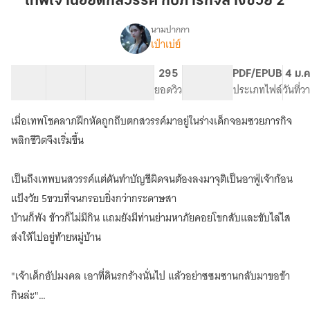
เทพเจ้าน้อยตกสวรรค์ กับภารกิจล้างซวย 2
สวรรค์
กับ
นามปากกา
เป่าเบ่ย์
(จบ)เทพเจ้า
ภารกิจ
เรื่อง
น้อย
ล้าง
ตก
12 ตอน
9.7K
36
295
PG ทั่วไป
PDF/EPUB
4 ม.ค
ซวย
สวรรค์
สารบัญ
จำนวนคำ
จำนวนหน้า (A5)
ยอดวิว
ระดับเนื้อหา
ประเภทไฟล์
วันที่
2
กับ
ภารกิจ
เมื่อเทพโชคลาภฝึกหัดถูกถีบตกสวรรค์มาอยู่ในร่างเด็กจอมซวยภารกิจ
ล้าง
พลิกชีวิตจึงเริ่มขึ้น
ซวย(E-
book)
เป็นถึงเทพบนสวรรค์แต่ดันทำบัญชีผิดจนต้องลงมาจุติเป็นอาฟู่เจ้าก้อน
แป้งวัย 5ขวบที่จนกรอบยิ่งกว่ากระดาษสา
บ้านก็พัง ข้าวก็ไม่มีกิน แถมยังมีท่านย่ามหาภัยคอยโขกสับและขับไล่ไส
ส่งให้ไปอยู่ท้ายหมู่บ้าน
"เจ้าเด็กอัปมงคล เอาที่ดินรกร้างนั่นไป แล้วอย่าซซมซานกลับมาขอข้า
กินล่ะ"