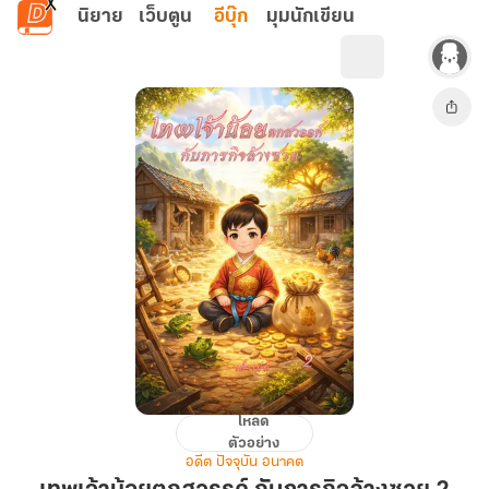
ข้ามไปยังเนื้อหาหลัก
นิยาย
เว็บตูน
อีบุ๊ก
มุมนักเขียน
โหลด
เทพเจ้า
ตัวอย่าง
น้อย
อดีต ปัจจุบัน อนาคต
ตก