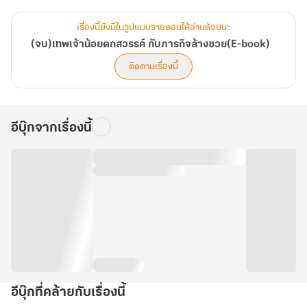
หึ ท่านย่าหารู้ไม่ ว่าที่ดินรกร้างนั่นคือขุมทรัพย์
เรื่องนี้ยังมีในรูปแบบรายตอนให้อ่านด้วยนะ
(จบ)เทพเจ้าน้อยตกสวรรค์ กับภารกิจล้างซวย(E-book)
ขุดดินก็เจอน้ำพุร้อน เดินสะดุดก็เจอเห็ดหลินจือ บ่นหิวไก่ก็บินมาชน
ติดตามเรื่องนี้
ต้นไม้ตาย
คอยดูเถอะ อาฟู่คนนี้จะเปลี่ยนกระท่อมรูหนูให้กลายเป็นวิมานทองคำ
อีบุ๊กจากเรื่องนี้
ส่วนพวกญาติใจร้ายน่ะหรือ เชิญยืนมองตาปริบๆ อยู่หน้ารั้วต่อไปเถอะ
อีบุ๊กที่คล้ายกับเรื่องนี้