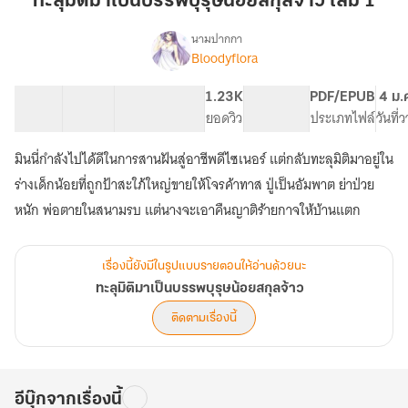
ทะลุมิติมาเป็นบรรพบุรุษน้อยสกุลจ้าว เล่ม 1
เป็น
บรรพบุรุษ
นามปากกา
Bloodyflora
เรื่อง
น้อย
ทะลุ
สกุล
มิติ
50 ตอน
96.06K
281
1.23K
PG ทั่วไป
PDF/EPUB
4 ม.
จ้าว
มา
สารบัญ
จำนวนคำ
จำนวนหน้า (A5)
ยอดวิว
ระดับเนื้อหา
ประเภทไฟล์
วันที่
เล่ม
เป็น
บรรพบุรุษ
1
มินนี่กำลังไปได้ดีในการสานฝันสู่อาชีพดีไซเนอร์ แต่กลับทะลุมิติมาอยู่ใน
น้อย
สกุล
ร่างเด็กน้อยที่ถูกป้าสะใภ้ใหญ่ขายให้โจรค้าทาส ปู่เป็นอัมพาต ย่าป่วย
จ้าว
หนัก พ่อตายในสนามรบ แต่นางจะเอาคืนญาติร้ายกาจให้บ้านแตก
เรื่องนี้ยังมีในรูปแบบรายตอนให้อ่านด้วยนะ
ทะลุมิติมาเป็นบรรพบุรุษน้อยสกุลจ้าว
ติดตามเรื่องนี้
อีบุ๊กจากเรื่องนี้