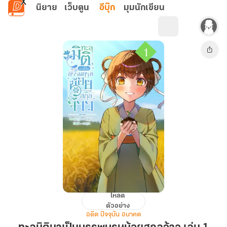
ข้ามไปยังเนื้อหาหลัก
นิยาย
เว็บตูน
อีบุ๊ก
มุมนักเขียน
โหลด
ทะลุ
ตัวอย่าง
มิติ
อดีต ปัจจุบัน อนาคต
มา