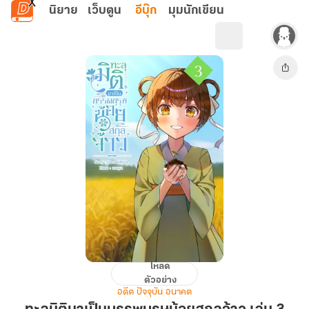
ข้ามไปยังเนื้อหาหลัก
นิยาย
เว็บตูน
อีบุ๊ก
มุมนักเขียน
โหลด
ทะลุ
ตัวอย่าง
มิติ
อดีต ปัจจุบัน อนาคต
มา