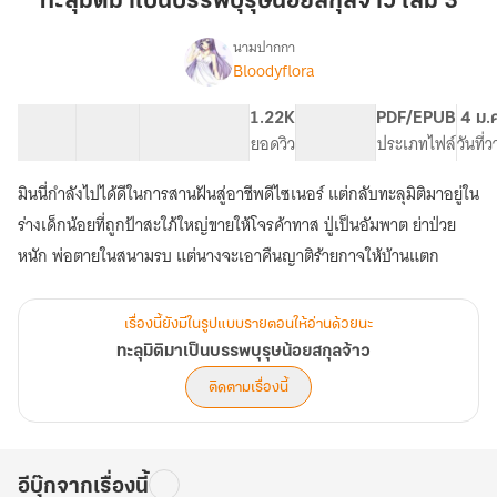
ทะลุมิติมาเป็นบรรพบุรุษน้อยสกุลจ้าว เล่ม 3
เป็น
บรรพบุรุษ
นามปากกา
Bloodyflora
เรื่อง
น้อย
ทะลุ
สกุล
มิติ
50 ตอน
64.94K
229
1.22K
PG ทั่วไป
PDF/EPUB
4 ม.
จ้าว
มา
สารบัญ
จำนวนคำ
จำนวนหน้า (A5)
ยอดวิว
ระดับเนื้อหา
ประเภทไฟล์
วันที่
เล่ม
เป็น
บรรพบุรุษ
3
มินนี่กำลังไปได้ดีในการสานฝันสู่อาชีพดีไซเนอร์ แต่กลับทะลุมิติมาอยู่ใน
น้อย
สกุล
ร่างเด็กน้อยที่ถูกป้าสะใภ้ใหญ่ขายให้โจรค้าทาส ปู่เป็นอัมพาต ย่าป่วย
จ้าว
หนัก พ่อตายในสนามรบ แต่นางจะเอาคืนญาติร้ายกาจให้บ้านแตก
เรื่องนี้ยังมีในรูปแบบรายตอนให้อ่านด้วยนะ
ทะลุมิติมาเป็นบรรพบุรุษน้อยสกุลจ้าว
ติดตามเรื่องนี้
อีบุ๊กจากเรื่องนี้