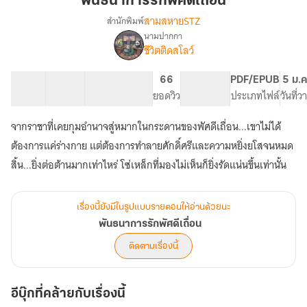
พันธนาการรักพัศดีเถื่อน
เถื่อน
สามสหายSTZ
สำนักพิมพ์
นามปากกา
เรื่อง
ชีวิตติดสโลว์
พันธนาการ
รัก
พัศดี
17 ตอน
17.17K
158
66
PG ทั่วไป
PDF/EPUB
5 ม.ค
เถื่อน
สารบัญ
จำนวนคำ
จำนวนหน้า (A5)
ยอดวิว
ระดับเนื้อหา
ประเภทไฟล์
วันที่
จากราชาที่เคยกุมอำนาจสู่หมากในกระดานของพัศดีเถื่อน...เขาไม่ได้
ต้องการแค่ร่างกาย แต่ต้องการทำลายศักดิ์ศรีและความหยิ่งยโสจนหมด
สิ้น...ยิ่งต่อต้านมากเท่าไหร่ โซ่เหล็กที่มองไม่เห็นก็ยิ่งรัดแน่นขึ้นเท่านั้น
เรื่องนี้ยังมีในรูปแบบรายตอนให้อ่านด้วยนะ
พันธนาการรักพัศดีเถื่อน
ติดตามเรื่องนี้
อีบุ๊กที่คล้ายกับเรื่องนี้