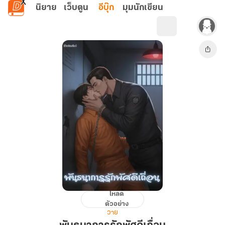
ข้ามไปยังเนื้อหาหลัก
นิยาย
เว็บตูน
อีบุ๊ก
มุมนักเขียน
โหลด
พันธนาการ
ตัวอย่าง
รัก
วาย
พัศดี