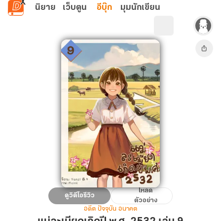
ข้ามไปยังเนื้อหาหลัก
นิยาย
เว็บตูน
อีบุ๊ก
มุมนักเขียน
โหลด
แม่
ดูวิดีโอรีวิว
ตัวอย่าง
ละเมียด
อดีต ปัจจุบัน อนาคต
เกิด