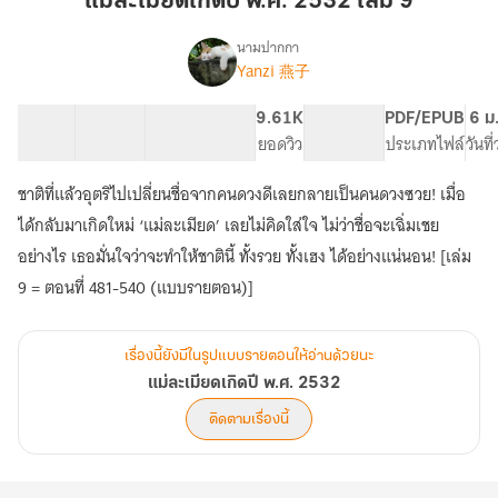
แม่ละเมียดเกิดปี พ.ศ. 2532 เล่ม 9
ปี
พ.ศ.
นามปากกา
Yanzi 燕子
เรื่อง
2532
แม่
เล่ม
ละเมียด
24 ตอน
100.02K
646
9.61K
PG ทั่วไป
PDF/EPUB
6 ม
9
เกิด
สารบัญ
จำนวนคำ
จำนวนหน้า (A5)
ยอดวิว
ระดับเนื้อหา
ประเภทไฟล์
วันที
ปี
พ.ศ.
ชาติที่แล้วอุตริไปเปลี่ยนชื่อจากคนดวงดีเลยกลายเป็นคนดวงซวย! เมื่อ
2532
ได้กลับมาเกิดใหม่ ‘แม่ละเมียด’ เลยไม่คิดใส่ใจ ไม่ว่าชื่อจะเฉิ่มเชย
อย่างไร เธอมั่นใจว่าจะทำให้ชาตินี้ ทั้งรวย ทั้งเฮง ได้อย่างแน่นอน! [เล่ม
9 = ตอนที่ 481-540 (แบบรายตอน)]
เรื่องนี้ยังมีในรูปแบบรายตอนให้อ่านด้วยนะ
แม่ละเมียดเกิดปี พ.ศ. 2532
ติดตามเรื่องนี้