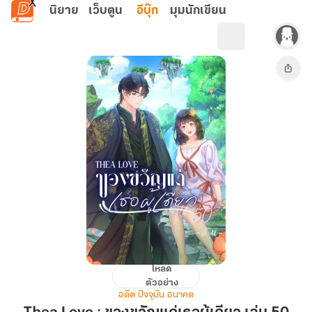
ข้ามไปยังเนื้อหาหลัก
นิยาย
เว็บตูน
อีบุ๊ก
มุมนักเขียน
โหลด
Thea
ตัวอย่าง
Love
อดีต ปัจจุบัน อนาคต
: