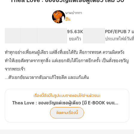
Thea Love : ของขวัญแด่เธอผู้เดียว เล่ม 50
ของ
ขวัญ
นามปากกา
ฮัน
Thea
แด่
เรื่อง
Love
เธอ
:
15 ตอน
26.78K
148
95.63K
PG ทั่วไป
PDF/EPUB
7 ม
ผู้
ของ
สารบัญ
จำนวนคำ
จำนวนหน้า (A5)
ยอดวิว
ระดับเนื้อหา
ประเภทไฟล์
วันท
เดียว
ขวัญ
เล่ม
แด่
ทำทุกอย่างเพื่อคนผู้เดียว แต่สิ่งที่เธอได้รับ คือการทรยศ ความผิดหวัง
เธอ
50
ทำให้เธอตัดขาดจากทุกสิ่ง แต่เธอกลับได้โอกาสอีกครั้ง เป็นดั่งของขวัญ
ผู้
เดียว
จากพระเจ้า
[มี
...ตัวเอกย้อนเวลากลับมาแก้ไขอดีต และแก้แค้น
E-
BOOK
จบ
แล้ว]
เรื่องนี้ยังมีในรูปแบบรายตอนให้อ่านด้วยนะ
Thea Love : ของขวัญแด่เธอผู้เดียว [มี E-BOOK จบแล้ว]
ติดตามเรื่องนี้