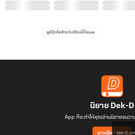
ดูอีบุ๊กที่คล้ายกับเรื่องนี้ทั้งหมด
นิยาย Dek-D
App ที่จะทำให้คุณอ่านนิยายจนวาง
Dek-D.com ใช
ดาวน์โหลดแอป