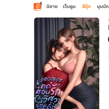
ข้ามไปยังเนื้อหาหลัก
นิยาย
เว็บตูน
อีบุ๊ก
มุมนัก
ย
เ