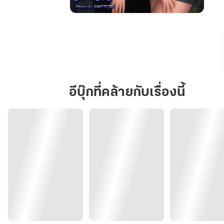
E-
PROJECT.
ทดสอบ
รัก
กับ
วิศวะ
อีบุ๊กที่คล้ายกับเรื่องนี้
จอม
ดื้อ