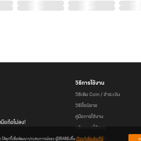
วิธีการใช้งาน
วิธีเติม Coin / ชำระเงิน
วิธีซื้อนิยาย
คู่มือการใช้งาน
มือถือไม่ลง!
กติกาการใช้งาน
้คุกกี้เพื่อพัฒนาประสบการณ์ของ ผู้ใช้ให้ดียิ่งขึ้น
เรียนรู้เพิ่มเติมที่นี่
ย
คำถามที่พบบ่อย