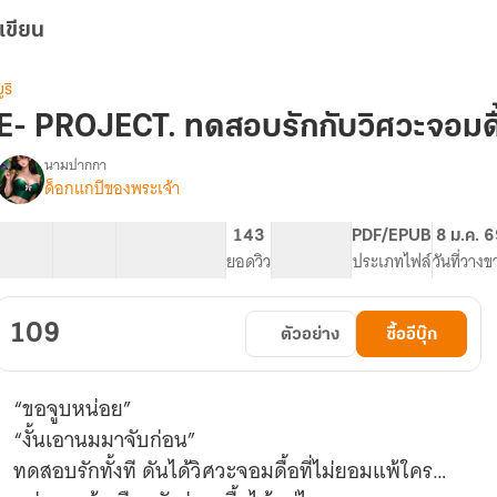
เขียน
ูริ
E- PROJECT. ทดสอบรักกับวิศวะจอมดื
นามปากกา
ด็อกแกบีของพระเจ้า
E-
รื่อง
PROJECT.ทดสอบ
รัก
24 ตอน
53.82K
303
143
PG ทั่วไป
PDF/EPUB
8 ม.ค. 
กับ
สารบัญ
จำนวนคำ
จำนวนหน้า (A5)
ยอดวิว
ระดับเนื้อหา
ประเภทไฟล์
วันที่วางข
วิศวะ
จอม
ดื้อ
109
ตัวอย่าง
ซื้ออีบุ๊ก
(มี
E-
Book.)
“ขอจูบหน่อย”
“งั้นเอานมมาจับก่อน”
ทดสอบรักทั้งที ดันได้วิศวะจอมดื้อที่ไม่ยอมแพ้ใคร…