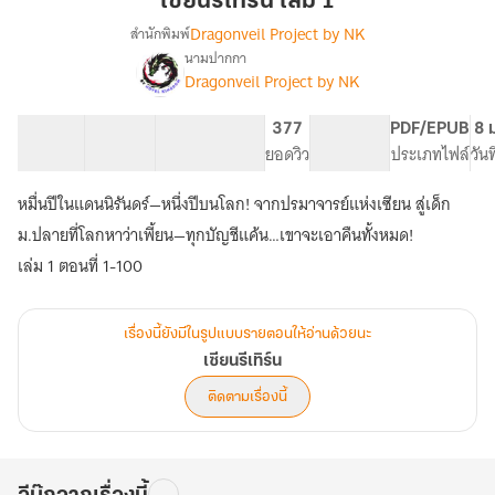
เซียนรีเทิร์น เล่ม 1
เล่ม
Dragonveil Project by NK
สำนักพิมพ์
1
นามปากกา
เรื่อง
Dragonveil Project by NK
เซียน
รี
เทิร์น
102 ตอน
234.96K
933
377
PG ทั่วไป
PDF/EPUB
8 
สารบัญ
จำนวนคำ
จำนวนหน้า (A5)
ยอดวิว
ระดับเนื้อหา
ประเภทไฟล์
วัน
หมื่นปีในแดนนิรันดร์—หนึ่งปีบนโลก! จากปรมาจารย์แห่งเซียน สู่เด็ก
ม.ปลายที่โลกหาว่าเพี้ยน—ทุกบัญชีแค้น…เขาจะเอาคืนทั้งหมด!
เล่ม 1 ตอนที่ 1-100
เรื่องนี้ยังมีในรูปแบบรายตอนให้อ่านด้วยนะ
เซียนรีเทิร์น
ติดตามเรื่องนี้