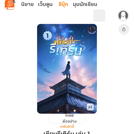
ข้ามไปยังเนื้อหาหลัก
นิยาย
เว็บตูน
อีบุ๊ก
มุมนักเขียน
โหลด
เซียน
ตัวอย่าง
รี
แฟนตาซี
เทิร์น