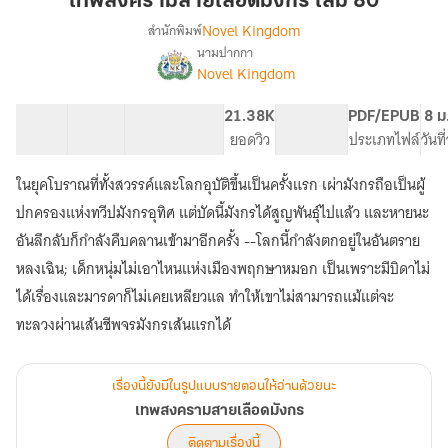
เทพสงครามสายเลือดมังกร เล่ม 80
เลือด
Novel Kingdom
สำนักพิมพ์
มังกร
นามปากกา
เรื่อง
เล่ม
Novel Kingdom
เทพ
80
สงคราม
สาย
37 ตอน
98.71K
429
21.38K
PG ทั่วไป
PDF/EPUB
8 ม
เลือด
สารบัญ
จำนวนคำ
จำนวนหน้า (A5)
ยอดวิว
ระดับเนื้อหา
ประเภทไฟล์
วันท
มังกร
ในยุคโบราณที่ทั้งสวรรค์และโลกอุบัติขึ้นเป็นครั้งแรก เผ่ามังกรถือเป็นผู้
ปกครองแห่งทวีปมังกรอุทิศ แต่บัดนี้มังกรได้สูญพันธุ์ไปแล้ว และหายนะ
อันลึกลับก็กำลังคืบคลานเข้ามาอีกครั้ง --โลกนี้กำลังตกอยู่ในอันตราย
หลงเฉิน; เด็กหนุ่มไม่เอาไหนแห่งเมืองพฤกษาหมอก เป็นเพราะมีบิดาไม่
ได้เรื่องและมารดาก็ไม่เคยเหลียวแล ทำให้เขาไม่สามารถแม้แต่จะ
ทะลวงผ่านเส้นชีพจรมังกรเส้นแรกได้
เรื่องนี้ยังมีในรูปแบบรายตอนให้อ่านด้วยนะ
เทพสงครามสายเลือดมังกร
ติดตามเรื่องนี้