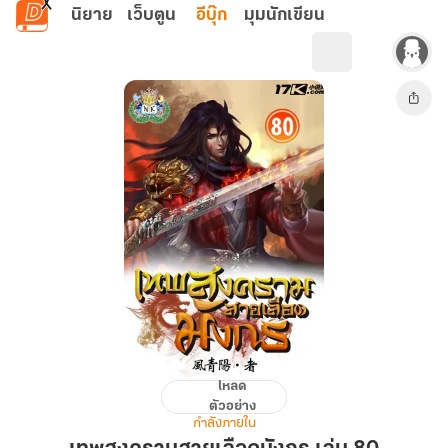
ข้ามไปยังเนื้อหาหลัก
นิยาย
เว็บตูน
อีบุ๊ก
มุมนักเขียน
โหลด
เทพ
ตัวอย่าง
สงคราม
กำลังภายใน
สาย