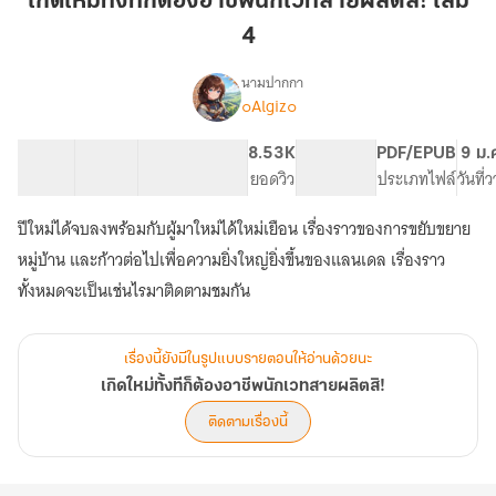
เกิดใหม่ทั้งทีก็ต้องอาชีพนักเวทสายผลิตสิ! เล่ม
ก็
4
ต้อง
อาชีพ
นามปากกา
นัก
๐Algiz๐
เรื่อง
เกิด
เวท
ใหม่
สาย
23 ตอน
73.49K
328
8.53K
PG ทั่วไป
PDF/EPUB
9 ม.
ทั้งที
สารบัญ
จำนวนคำ
ผลิต
จำนวนหน้า (A5)
ยอดวิว
ระดับเนื้อหา
ประเภทไฟล์
วันที่
ก็
สิ!
ต้อง
ปีใหม่ได้จบลงพร้อมกับผู้มาใหม่ได้ใหม่เยือน เรื่องราวของการขยับขยาย
เล่ม
อาชีพ
นัก
4
หมู่บ้าน และก้าวต่อไปเพื่อความยิ่งใหญ่ยิ่งขึ้นของแลนเดล เรื่องราว
เวท
ทั้งหมดจะเป็นเช่นไรมาติดตามชมกัน
สาย
ผลิต
สิ!
เรื่องนี้ยังมีในรูปแบบรายตอนให้อ่านด้วยนะ
เกิดใหม่ทั้งทีก็ต้องอาชีพนักเวทสายผลิตสิ!
ติดตามเรื่องนี้