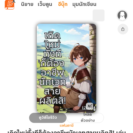
ข้ามไปยังเนื้อหาหลัก
นิยาย
เว็บตูน
อีบุ๊ก
มุมนักเขียน
โหลด
เกิด
ดูวิดีโอรีวิว
ตัวอย่าง
ใหม่
แฟนตาซี
ทั้งที