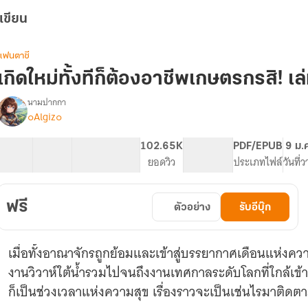
เขียน
แฟนตาซี
เกิดใหม่ทั้งทีก็ต้องอาชีพเกษตรกรสิ! เ
นามปากกา
๐Algiz๐
[จบ
รื่อง
ภาค
หลัก]
26 ตอน
84.98K
151
102.65K
PG ทั่วไป
PDF/EPUB
9 ม.
[มี
สารบัญ
จำนวนคำ
จำนวนหน้า (A5)
ยอดวิว
ระดับเนื้อหา
ประเภทไฟล์
วันที่
E-
book]
เกิด
ฟรี
ตัวอย่าง
รับอีบุ๊ก
ใหม่
ทั้งที
ก็
เมื่อทั้งอาณาจักรถูกย้อมและเข้าสู่บรรยากาศเดือนแห่งควา
ต้อง
อาชีพ
งานวิวาห์ใต้น้ำรวมไปจนถึงงานเทศกาลระดับโลกที่ใกล้เข้
เกษตรกร
ก็เป็นช่วงเวลาแห่งความสุข เรื่องราวจะเป็นเช่นไรมาติด
สิ!