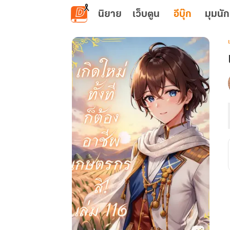
ข้ามไปยังเนื้อหาหลัก
นิยาย
เว็บตูน
อีบุ๊ก
มุมนัก
เ