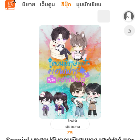
ข้ามไปยังเนื้อหาหลัก
นิยาย
เว็บตูน
อีบุ๊ก
มุมนักเขียน
โหลด
Special
ตัวอย่าง
บท
วาย
สรุป