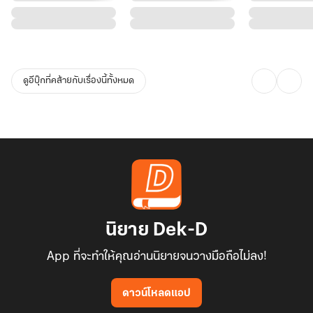
หลังจากประสบการณ์อันเลวร้ายในชีวิตของแต่ละคน ได้รับกลับมาเป็น
บทเรียนราคาแสนแพง เลยทำให้ทุกคนใส่ใจกันมากขึ้น รวมถึงการกระ
ทำของพวกเขาแต่ละคน สามารถค่อยๆ เปลี่ยนมุมมองให้กับเด็กน้อยที่
ดูอีบุ๊กที่คล้ายกับเรื่องนี้ทั้งหมด
ด้อยค่าตัวเองเสียใหม่
อนึ่ง พอทุกสิ่งอย่างเริ่มจะคลี่คลายและกระจ่างชัดมากขึ้น ทำให้ฮาร์ฟ
เริ่มมองเห็นคุณค่าของตัวเองทีละนิดๆ และได้รับรู้ว่า ตัวเองนั้น เป็นสิ่ง
ล้ำค่าและสำคัญกับทั้งสองตระกูลมากขนาดไหน
ถึงอย่างไรก็ ขอฝากน้องฮาร์ฟกับครอบครัวตัวป่วนทั้ง 2 ตระกูล บ้านว
รวงค์ดิษากร และ บ้านสกุลกัลยวัฒน์ ไว้ในอ้อมอกอ้อมใจอีกครั้งด้วยนะ
นิยาย Dek-D
คะ
App ที่จะทำให้คุณอ่านนิยายจนวางมือถือไม่ลง!
บทสรุปของแต่ละคนจะเป็นอย่างไร สามารถเคลียร์ใจกันได้ทั้งหมดไหม
ดาวน์โหลดแอป
ต้องเข้าไปร่วมลุ้นและให้กำลังใจตัวป่วนแบบเจ้าหนูฮาร์ฟด้วยกันแล้วละ