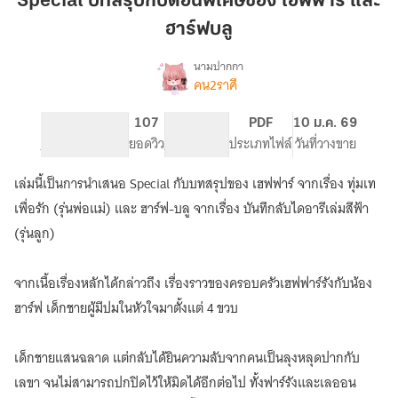
Special บทสรุปกับตอนพิเศษของ เฮฟฟาร์ และ
กับ
ฮาร์ฟบลู
ตอน
พิเศษ
นามปากกา
ของ
คน2ราศี
[Mpreg]
เรื่อง
เฮฟฟาร์
✺◟Dedicated
to
และ
652
107
PG ทั่วไป
PDF
10 ม.ค. 69
you◞✺
จำนวนหน้า (A5)
ฮาร์ฟบลู
ยอดวิว
ระดับเนื้อหา
ประเภทไฟล์
วันที่วางขาย
#ทุ่มเท
เพื่อ
เล่มนี้เป็นการนำเสนอ Special กับบทสรุปของ เฮฟฟาร์ จากเรื่อง ทุ่มเท
รัก
เพื่อรัก (รุ่นพ่อแม่) และ ฮาร์ฟ-บลู จากเรื่อง บันทึกลับไดอารีเล่มสีฟ้า
#เฮฟฟาร์
รัง
(รุ่นลูก)
(มี
E-
Book
จากเนื้อเรื่องหลักได้กล่าวถึง เรื่องราวของครอบครัวเฮฟฟาร์รังกับน้อง
รวม
ฮาร์ฟ เด็กชายผู้มีปมในหัวใจมาตั้งแต่ 4 ขวบ
ตอน
พิเศษ)
เด็กชายแสนฉลาด แต่กลับได้ยินความลับจากคนเป็นลุงหลุดปากกับ
เลขา จนไม่สามารถปกปิดไว้ให้มิดได้อีกต่อไป ทั้งฟาร์รังและเลออน