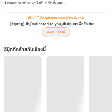
จำยอมสารภาพความจริงกับฮาร์ฟทั้งหมด
คราวนี้เลยทำให้เด็กสดใสในวันนั้น แปรเปลี่ยนบุคลิกไปหมดสิ้น ฮาร์ฟ
เรื่องนี้ยังมีในรูปแบบรายตอนให้อ่านด้วยนะ
ชอบคิดเองเสมอว่า ตนเองนั้นไม่เป็นที่ต้องการของใคร การที่ถูกอุปถัมป์
[Mpreg] ✺◟Dedicated to you◞✺ #ทุ่มเทเพื่อรัก #เฮฟฟาร์รัง (มี E-Book รวมตอนพิเศษ)
ไว้ในตระกูลเช่นนี้ ก็เป็นเหตุจำเป็น เพียงเพราะทุกคนจำใจต้องร่วมรับผิด
ติดตามเรื่องนี้
ชอบ เลยจำเป็นต้องช่วยกันดูแลตัวภาระนี้จากทุกฝ่ายแบบที่หลีกเลี่ยงกัน
ไม่ได้
อีบุ๊กที่คล้ายกับเรื่องนี้
"ผมก็เป็นแค่ส่วนเกินสำหรับทุกคน"
"เพราะความผิดพลาดจากพวกผู้ใหญ่ก็แค่นั้น"
ความเข้าใจผิดมหันต์ของเด็กน้อยในวันวาน ผันผ่านมาจวบจน 10 กว่าปี
ยิ่งช่วงที่คนเป็นพ่อหวนกลับเข้ามาในชีวิต ยิ่งส่งผลให้ฮาร์ฟมีชีวิตที่คิด
ติดลบและด่ำดิ่งมากขึ้นเรื่อยๆ จนคิดจะลาจากทุกคนไปทั้งอย่างนั้น แต่
กระนั้น โชคยังเข้าข้างให้พวกผู้ใหญ่ได้แก้ไขความเข้าใจผิดๆ ทุกอย่าง
เลยไม่สายเกินแก้