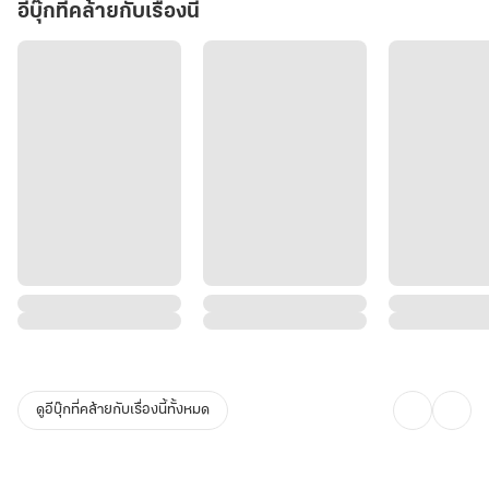
ฝ่าฟันอุปสรรคไปได้หรือไม่
อีบุ๊กที่คล้ายกับเรื่องนี้
พบกับนิยายจีนโบราณแนวย้อนเวลา ล้างแค้น และการแพทย์สุดล้ำ ที่จะ
ทำให้คุณสะใจไปกับการเอาคืนที่เจ็บแสบ และอบอุ่นหัวใจไปกับความรัก
ที่ไม่มีวันสั่นคลอน!
ดูอีบุ๊กที่คล้ายกับเรื่องนี้ทั้งหมด