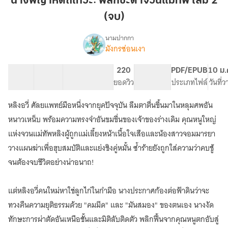
นางพญาหัตถ์เทวะ: พลิกชะตาจวนแม่ทัพ เล่ม 2
พลิก
(จบ)
ชะตา
จวน
นามปากกา
แม่ทัพ
มังกรซ่อนเงา
เรื่อง
นางพญา
เล่ม
หัตถ์
2
18 ตอน
28.95K
130
220
PG ทั่วไป
PDF/EPUB
10 ม.
เทวะ:
สารบัญ
จำนวนคำ
(จบ)
จำนวนหน้า (A5)
ยอดวิว
ระดับเนื้อหา
ประเภทไฟล์
วันที่
พลิก
ชะตา
หลิงอวี่ ศัลยแพทย์มือหนึ่งจากยุคปัจจุบัน ลืมตาตื่นขึ้นมาในหลุมศพอัน
จวน
แม่ทัพ
หนาวเหน็บ พร้อมความทรงจำอันขมขื่นของเจ้าของร่างเดิม คุณหนูใหญ่
แห่งจวนแม่ทัพหลิงผู้ถูกแม่เลี้ยงหน้าเนื้อใจเสือและน้องสาวจอมมารยา
วางแผนฆ่าเพื่อฮุบสมบัติและแย่งชิงคู่หมั้น ซ้ำร้ายยังถูกใส่ความว่าคบชู้
จนต้องจบชีวิตอย่างน่าอนาถ!
แต่หลิงอวี่คนใหม่หาใช่ลูกไก่ในกำมือ นางประกาศก้องต่อฟ้าดินว่าจะ
ทวงคืนความยุติธรรมด้วย "คมมีด" และ "มันสมอง" ของตนเอง นางงัด
ทักษะการผ่าตัดอันเหนือชั้นและมิติลับติดตัว พลิกฟื้นจากคุณหนูตกอับสู่