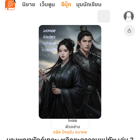
ข้ามไปยังเนื้อหาหลัก
นิยาย
เว็บตูน
อีบุ๊ก
มุมนักเขียน
โหลด
นางพญา
ตัวอย่าง
หัตถ์
อดีต ปัจจุบัน อนาคต
เทวะ: