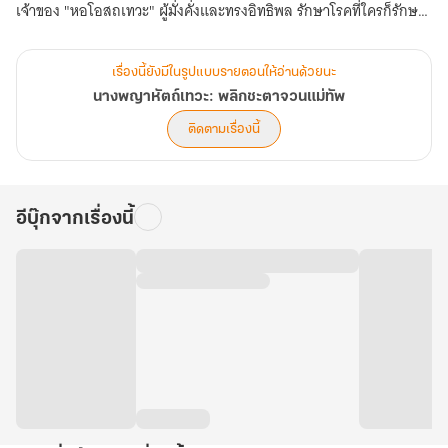
เจ้าของ "หอโอสถเทวะ" ผู้มั่งคั่งและทรงอิทธิพล รักษาโรคที่ใครก็รักษา
ไม่ได้จนกิตติศัพท์เลื่องลือไปทั่วแคว้น พร้อมกับวางหมากตลบหลังคน
ตระกูลหลิงให้สูญเสียทุกอย่างทีละน้อยอย่างสาสม
เรื่องนี้ยังมีในรูปแบบรายตอนให้อ่านด้วยนะ
นางพญาหัตถ์เทวะ: พลิกชะตาจวนแม่ทัพ
ทว่า เส้นทางนางพญาไม่ได้โรยด้วยกลีบกุหลาบ เมื่อนางต้องเข้าไป
ติดตามเรื่องนี้
พัวพันกับแผนการกบฏของ อ๋องมู่ ผู้ทะเยอทะยานและโหดเหี้ยม
ท่ามกลางวิกฤตที่อันตรายถึงชีวิต บุรุษผู้หนึ่งกลับก้าวเข้ามาเป็นเกราะ
กำบังอันแข็งแกร่งให้แก่นาง เจิ้งอี้เหอ แม่ทัพใหญ่ผู้บัญชาการองครักษ์
อีบุ๊กจากเรื่องนี้
เสื้อแพร ฉายา "ยมทูตหน้าหยก" ผู้ขึ้นชื่อเรื่องความอำมหิตไร้หัวใจ แต่
กลับยอมศิโรราบและอ่อนโยนต่อนางเพียงผู้เดียว
จากพันธะสัญญาแลกเปลี่ยนการรักษาชีวิต แปรเปลี่ยนเป็นความรักที่ซึม
ลึกและมั่นคง เมื่อความลับเรื่องชาติกำเนิดและสายเลือด "เผ่าแพทย์
โอสถสวรรค์" ในกายหลิงอวี่ถูกเปิดเผย นางต้องเผชิญหน้ากับกองทัพ
มนุษย์พิษและสงครามครั้งสุดท้ายที่จะชี้ชะตาแผ่นดิน นางพญาหัตถ์เทวะ
จะใช้เข็มเงินและมีดผ่าตัดกวาดล้างศัตรู และจับมือแม่ทัพคู่บัลลังก์