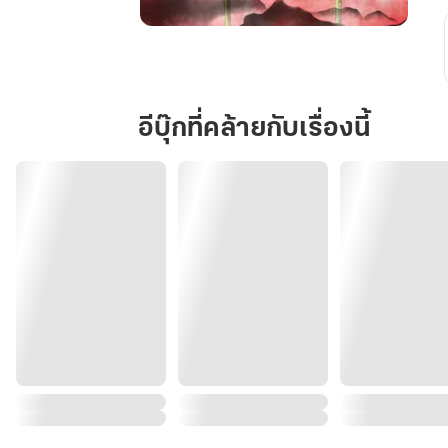
วาสนา
รัก
จอม
มาร
อีบุ๊กที่คล้ายกับเรื่องนี้