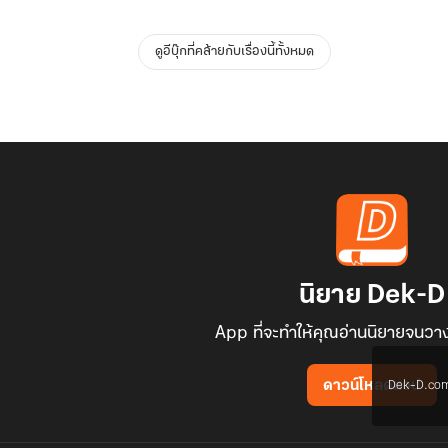
ดูอีบุ๊กที่คล้ายกับเรื่องนี้ทั้งหมด
นิยาย Dek-D
App ที่จะทำให้คุณอ่านนิยายจนวาง
Dek-D.com ใช
ดาวน์โหลดแอป