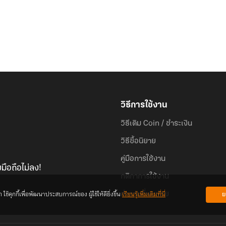
วิธีการใช้งาน
วิธีเติม Coin / ชำระเงิน
วิธีซื้อนิยาย
คู่มือการใช้งาน
มือถือไม่ลง!
กติกาการใช้งาน
้คุกกี้เพื่อพัฒนาประสบการณ์ของ ผู้ใช้ให้ดียิ่งขึ้น
เรียนรู้เพิ่มเติมที่นี่
ย
คำถามที่พบบ่อย