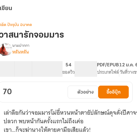
เขียน
อดีต ปัจจุบัน อนาคต
วาสนารักจอมมาร
นามปากกา
หลันหลัน
รื่อง
วาสนา
รัก
15 ตอน
48.95K
206
54
PG ทั่วไป
PDF/EPUB
12 ม.ค. 
จอม
สารบัญ
จำนวนคำ
จำนวนหน้า (A5)
ยอดวิว
ระดับเนื้อหา
ประเภทไฟล์
วันที่วาง
มาร
70
ตัวอย่าง
ซื้ออีบุ๊ก
เล่าลือกันว่าจอมมารโม่อี้หวนหน้าตาอัปลักษณ์ดุจดั่งปีศาจ
ปลวก พบหน้ากันครั้งแรกไม่ถึงเค่อ
เขา…ก็จะฆ่านางให้ตายคามือเสียแล้ว!