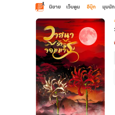
ข้ามไปยังเนื้อหาหลัก
นิยาย
เว็บตูน
อีบุ๊ก
มุมนัก
เ