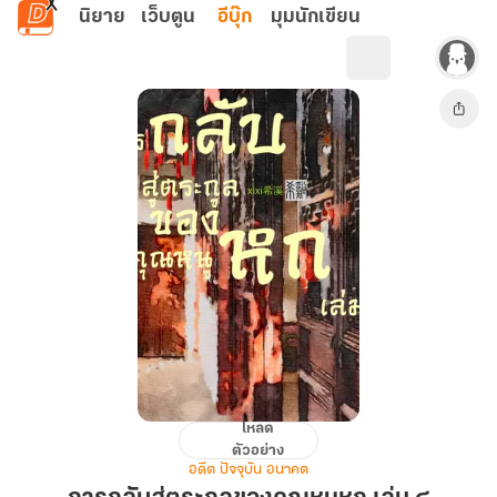
ข้ามไปยังเนื้อหาหลัก
นิยาย
เว็บตูน
อีบุ๊ก
มุมนักเขียน
โหลด
การก
ตัวอย่าง
ลับ
อดีต ปัจจุบัน อนาคต
สู่