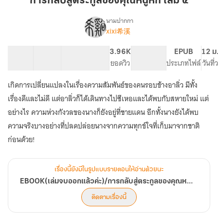
การกลับสู่ตระกูลของคุณหนูหก เล่ม ๔
ตระกูล
ของ
นามปากกา
xixi希溪
EBOOK(เล่ม
คุณ
เรื่อง
จบ
หนู
ออก
50 ตอน
67.73K
263
3.96K
PG ทั่วไป
EPUB
12 ม
หก
แล้ว
สารบัญ
จำนวนคำ
จำนวนหน้า (A5)
ยอดวิว
ระดับเนื้อหา
ประเภทไฟล์
วันที
เล่ม
ค่ะ)/
๔
การก
เกิดการเปลี่ยนแปลงในเรื่องความสัมพันธ์ของคนรอบข้างอาลิ่ว มีทั้ง
ลับ
เรื่องดีและไม่ดี แต่อาลิ่วก็ได้เดินทางไปซีเหอและได้พบกับสหายใหม่ แต่
สู่
ตระกูล
อย่างไร ความห่วงกังวลของนางก็ยังอยู่ที่ชายแดน อีกทั้งนางยังได้พบ
ของ
ความจริงบางอย่างที่ปลดปล่อยนางจากความทุกข์ใจที่เก็บมาจากชาติ
คุณ
หนู
ก่อนด้วย!
หก
เรื่องนี้ยังมีในรูปแบบรายตอนให้อ่านด้วยนะ
EBOOK(เล่มจบออกแล้วค่ะ)/การกลับสู่ตระกูลของคุณหนูหก
ติดตามเรื่องนี้