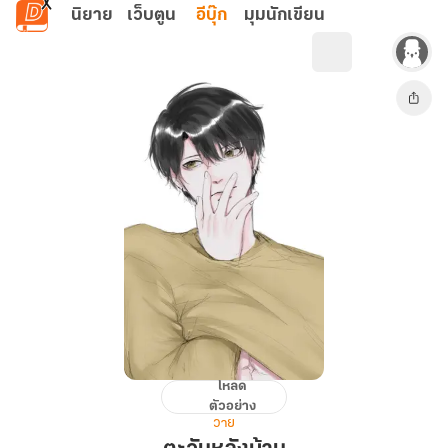
ข้ามไปยังเนื้อหาหลัก
นิยาย
เว็บตูน
อีบุ๊ก
มุมนักเขียน
โหลด
ตะวัน
ตัวอย่าง
หลัง
วาย
บ้าน