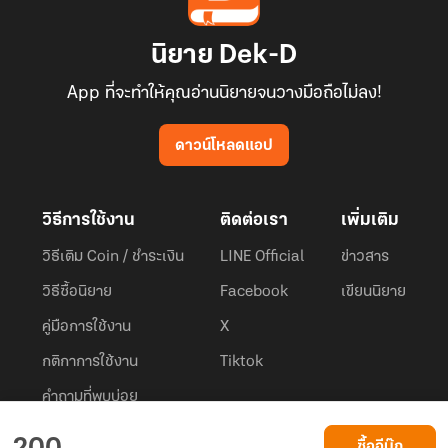
นิยาย Dek-D
App ที่จะทำให้คุณอ่านนิยายจนวางมือถือไม่ลง!
ดาวน์โหลดแอป
วิธีการใช้งาน
ติดต่อเรา
เพิ่มเติม
วิธีเติม Coin / ชำระเงิน
LINE Official
ข่าวสาร
วิธีซื้อนิยาย
Facebook
เขียนนิยาย
คู่มือการใช้งาน
X
กติกาการใช้งาน
Tiktok
คำถามที่พบบ่อย
Dek-D.com ใช้คุกกี้เพื่อพัฒนาประสบการณ์ของ ผู้ใช้ให้ดียิ่งขึ้น
ซื้ออีบุ๊ก