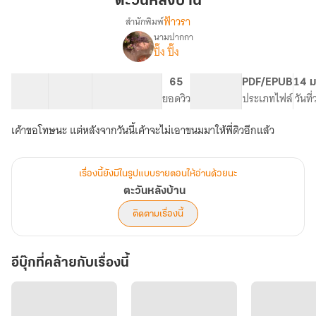
ตะวันหลังบ้าน
ฟ้าวรา
สำนักพิมพ์
นามปากกา
เรื่อง
ปิ๊ง ปิ๊ง
ตะวัน
หลัง
บ้าน
33 ตอน
129.75K
622
65
PG ทั่วไป
PDF/EPUB
14 ม
สารบัญ
จำนวนคำ
จำนวนหน้า (A5)
ยอดวิว
ระดับเนื้อหา
ประเภทไฟล์
วันที
เค้าขอโทษนะ แต่หลังจากวันนี้เค้าจะไม่เอาขนมมาให้พี่ดิวอีกแล้ว
เรื่องนี้ยังมีในรูปแบบรายตอนให้อ่านด้วยนะ
ตะวันหลังบ้าน
ติดตามเรื่องนี้
อีบุ๊กที่คล้ายกับเรื่องนี้