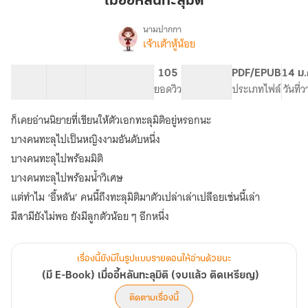
เมื่ออี้หลันทะลุมิติ
ทะลุ
มิติ
นามปากกา
เจ้าเต้าหู้น้อย
(มี
เรื่อง
E-
Book)
20 ตอน
64.27K
252
105
PG ทั่วไป
PDF/EPUB
14 ม.
เมื่อ
สารบัญ
จำนวนคำ
จำนวนหน้า (A5)
ยอดวิว
ระดับเนื้อหา
ประเภทไฟล์
วันที่
อี้
หลัน
ก็เคยอ่านนิยายที่เขียนให้ตัวเอกทะลุมิติอยู่หรอกนะ
ทะลุ
บางคนทะลุไปเป็นหญิงงามอันดับหนึ่ง
มิติ
(จบ
บางคนทะลุไปพร้อมมิติ
แล้ว
บางคนทะลุไปพร้อมน้ำวิเศษ
ติด
เหรียญ)
แต่ทำไม ‘อี้หลัน’ คนนี้ถึงทะลุมิติมาตัวเปล่าเล่าเปลือยเช่นนี้เล่า
มีสามียังไม่พอ ยังมีลูกตัวน้อย ๆ อีกหนึ่ง
เรื่องนี้ยังมีในรูปแบบรายตอนให้อ่านด้วยนะ
(มี E-Book) เมื่ออี้หลันทะลุมิติ (จบแล้ว ติดเหรียญ)
ติดตามเรื่องนี้