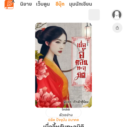
ข้ามไปยังเนื้อหาหลัก
นิยาย
เว็บตูน
อีบุ๊ก
มุมนักเขียน
โหลด
เมื่อ
ตัวอย่าง
อี้
อดีต ปัจจุบัน อนาคต
หลัน