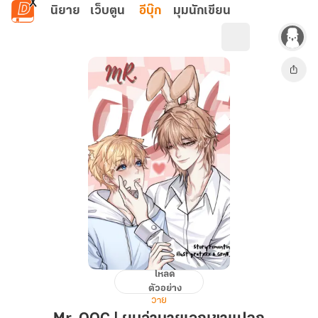
ข้ามไปยังเนื้อหาหลัก
นิยาย
เว็บตูน
อีบุ๊ก
มุมนักเขียน
โหลด
Mr.
ตัวอย่าง
OOC
วาย
|