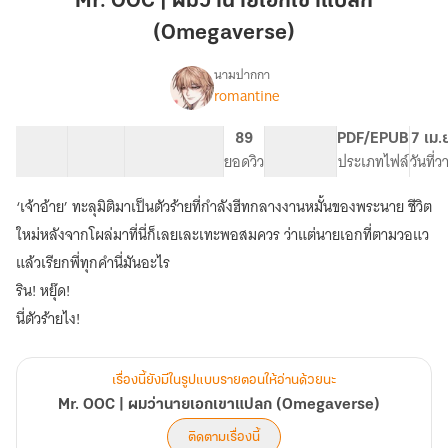
Mr. OOC | ผมว่านายเอกเขาแปลก
ผม
(Omegaverse)
ว่า
นาย
นามปากกา
เอก
romantine
Mr.
เรื่อง
เขา
OOC
|
แปลก
26 ตอน
61.04K
306
89
PG ทั่วไป
PDF/EPUB
7 เม.
ผม
สารบัญ
จำนวนคำ
(Omegaverse)
จำนวนหน้า (A5)
ยอดวิว
ระดับเนื้อหา
ประเภทไฟล์
วันที่
ว่า
นาย
‘เจ้าอ้าย’ ทะลุมิติมาเป็นตัวร้ายที่กำลังฮีทกลางงานหมั้นของพระนาย ชีวิต
เอก
ใหม่หลังจากโผล่มาที่นี่ก็เลยเละเทะพอสมควร ว่าแต่นายเอกที่ตามวอแว
เขา
แปลก
แล้วเรียกพี่ทุกคำนี่มันอะไร
(Omegaverse)
ริน! หยุ๊ด!
นี่ตัวร้ายไง!
เรื่องนี้ยังมีในรูปแบบรายตอนให้อ่านด้วยนะ
Mr. OOC | ผมว่านายเอกเขาแปลก (Omegaverse)
ติดตามเรื่องนี้